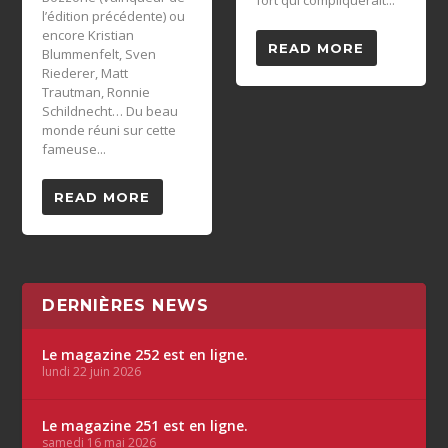
l’édition précédente) ou
encore Kristian
READ MORE
Blummenfelt, Sven
Riederer, Matt
Trautman, Ronnie
Schildnecht… Du beau
monde réuni sur cette
fameuse...
READ MORE
DERNIÈRES NEWS
Le magazine 252 est en ligne.
lundi 22 juin 2026
Le magazine 251 est en ligne.
samedi 16 mai 2026