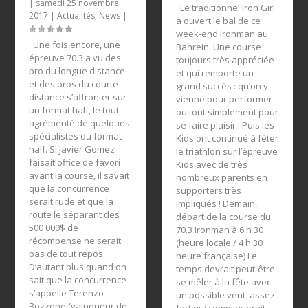
|
samedi 25 novembre
Le traditionnel Iron Girl
2017
|
Actualités
,
News
|
a ouvert le bal de ce
week-end Ironman au
Une fois encore, une
Bahrein. Une course
épreuve 70.3 a vu des
toujours très appréciée
pro du longue distance
et qui remporte un
et des pros du courte
grand succès : qu’on y
distance s’affronter sur
vienne pour performer
un format half, le tout
ou tout simplement pour
agrémenté de quelques
se faire plaisir ! Puis les
spécialistes du format
Kids ont continué à fêter
half. Si Javier Gomez
le triathlon sur l’épreuve
faisait office de favori
Kids avec de très
avant la course, il savait
nombreux parents en
que la concurrence
supporters très
serait rude et que la
impliqués ! Demain,
route le séparant des
départ de la course du
500 000$ de
70.3 Ironman à 6 h 30
récompense ne serait
(heure locale / 4 h 30
pas de tout repos.
heure française) Le
D’autant plus quand on
temps devrait peut-être
sait que la concurrence
se mêler à la fête avec
s’appelle Terenzo
un possible vent assez
Bozzone (vainqueur de
fort qui compliquerait...