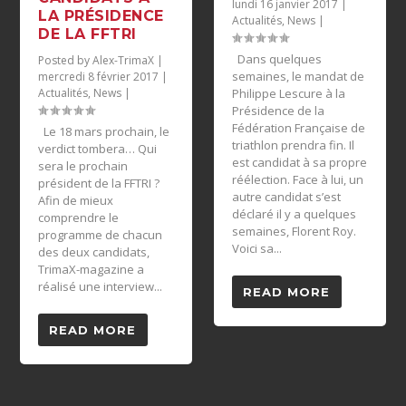
lundi 16 janvier 2017
|
LA PRÉSIDENCE
Actualités
,
News
|
DE LA FFTRI
Dans quelques
Posted by
Alex-TrimaX
|
semaines, le mandat de
mercredi 8 février 2017
|
Actualités
,
News
|
Philippe Lescure à la
Présidence de la
Fédération Française de
Le 18 mars prochain, le
triathlon prendra fin. Il
verdict tombera… Qui
est candidat à sa propre
sera le prochain
réélection. Face à lui, un
président de la FFTRI ?
autre candidat s’est
Afin de mieux
déclaré il y a quelques
comprendre le
semaines, Florent Roy.
programme de chacun
Voici sa...
des deux candidats,
TrimaX-magazine a
réalisé une interview...
READ MORE
READ MORE