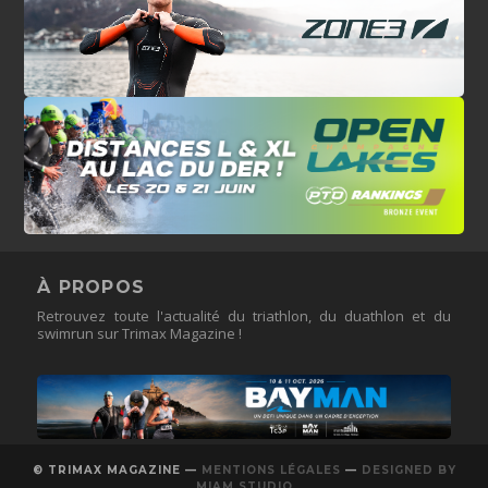
À PROPOS
Retrouvez toute l'actualité du triathlon, du duathlon et du
swimrun sur Trimax Magazine !
© TRIMAX MAGAZINE —
MENTIONS LÉGALES
—
DESIGNED BY
MIAM STUDIO