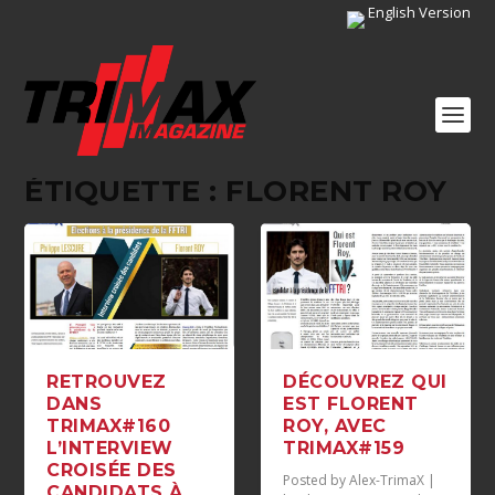
English Version
ÉTIQUETTE :
FLORENT ROY
RETROUVEZ
DÉCOUVREZ QUI
DANS
EST FLORENT
TRIMAX#160
ROY, AVEC
L’INTERVIEW
TRIMAX#159
CROISÉE DES
Posted by
Alex-TrimaX
|
CANDIDATS À