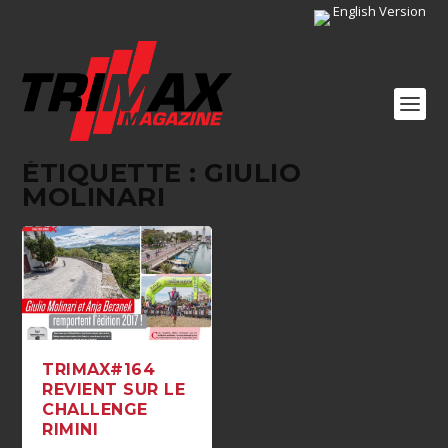
English Version
ÉTIQUETTE :
GIULIO
MOLINARI
TRIMAX#164
REVIENT SUR LE
CHALLENGE
RIMINI