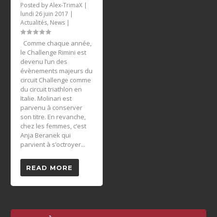
Posted by
Alex-TrimaX
|
lundi 26 juin 2017
|
Actualités
,
News
|
Comme chaque année,
le Challenge Rimini est
devenu l’un des
évènements majeurs du
circuit Challenge comme
du circuit triathlon en
Italie. Molinari est
parvenu à conserver
son titre. En revanche,
chez les femmes, c’est
Anja Beranek qui
parvient à s’octroyer...
READ MORE