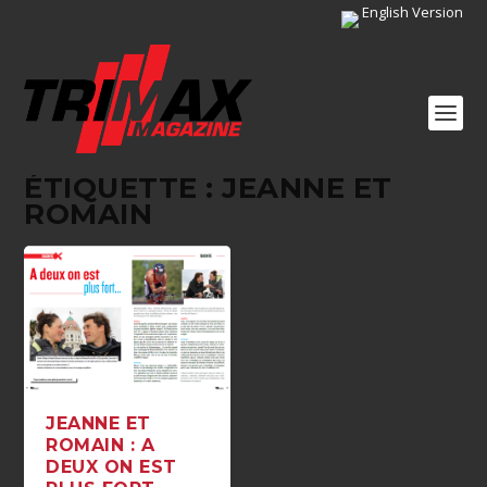
English Version
ÉTIQUETTE :
JEANNE ET
ROMAIN
JEANNE ET
ROMAIN : A
DEUX ON EST