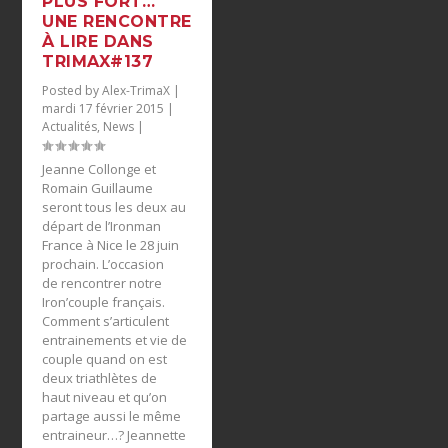
PLUS FORT…
UNE RENCONTRE
À LIRE DANS
TRIMAX#137
Posted by
Alex-TrimaX
|
mardi 17 février 2015
|
Actualités
,
News
|
Jeanne Collonge et
Romain Guillaume
seront tous les deux au
départ de l’Ironman
France à Nice le 28 juin
prochain. L’occasion
de rencontrer notre
Iron’couple français.
Comment s’articulent
entrainements et vie de
couple quand on est
deux triathlètes de
haut niveau et qu’on
partage aussi le même
entraineur…? Jeannette