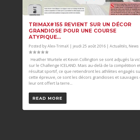
TRIMAX#155 REVIENT SUR UN DÉCOR
GRANDIOSE POUR UNE COURSE
ATYPIQUE…
Posted by
Alex-TrimaX
|
jeudi 25 août 2016
|
Actualités
,
News
Heather Wurtele et Kevin Collington se sont adjugés la vic
sur le Challenge ICELAND. Mais au-delà de la compétition e
résultat sportif, ce que retiendront les athlètes engagés s
cette épreuve, ce sont les décors grandioses et sauvages
leur ont offert la terre...
READ MORE