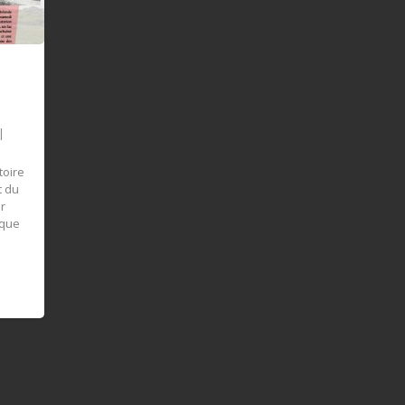
|
toire
t du
ur
 que