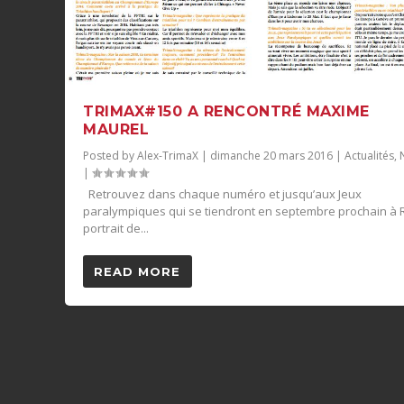
TRIMAX#150 A RENCONTRÉ MAXIME
MAUREL
Posted by
Alex-TrimaX
|
dimanche 20 mars 2016
|
Actualités
,
|
Retrouvez dans chaque numéro et jusqu’aux Jeux
paralympiques qui se tiendront en septembre prochain à R
portrait de...
READ MORE