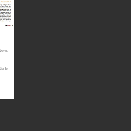
News
io le