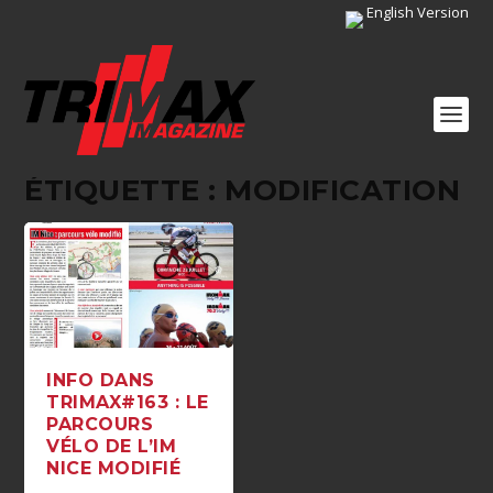
English Version
ÉTIQUETTE :
MODIFICATION
INFO DANS
TRIMAX#163 : LE
PARCOURS
VÉLO DE L’IM
NICE MODIFIÉ