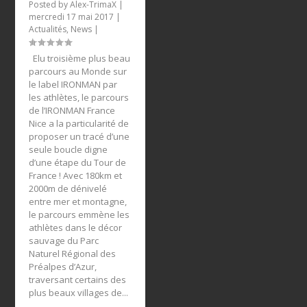
Posted by
Alex-TrimaX
|
mercredi 17 mai 2017
|
Actualités
,
News
|
Elu troisième plus beau
parcours au Monde sur
le label IRONMAN par
les athlètes, le parcours
de l’IRONMAN France
Nice a la particularité de
proposer un tracé d’une
seule boucle digne
d’une étape du Tour de
France ! Avec 180km et
2000m de dénivelé
entre mer et montagne,
le parcours emmène les
athlètes dans le décor
sauvage du Parc
Naturel Régional des
Préalpes d’Azur,
traversant certains des
plus beaux villages de...