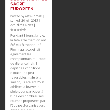
SACRE
EUROPÉEN
Posted by
Alex-TrimaX
|
samedi 20 juin 2015
|
Actualités
,
News
|
Pendant 3 jours, la joie,
la fête et le triathlon ont
été mis à l’honneur à
Rimini qui accueillait
également les
championnats d’Europe
de distance half. En
dépit des conditions
climatiques peu
favorables malgré la
saison, ils étaient 2600
athlètes à braver la
pluie pour participer à
l’une des nombreuses
courses proposées par
l’équipe d’organisation.