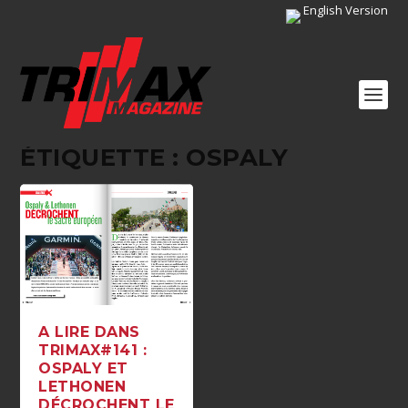
English Version
ÉTIQUETTE :
OSPALY
A LIRE DANS
TRIMAX#141 :
OSPALY ET
LETHONEN
DÉCROCHENT LE