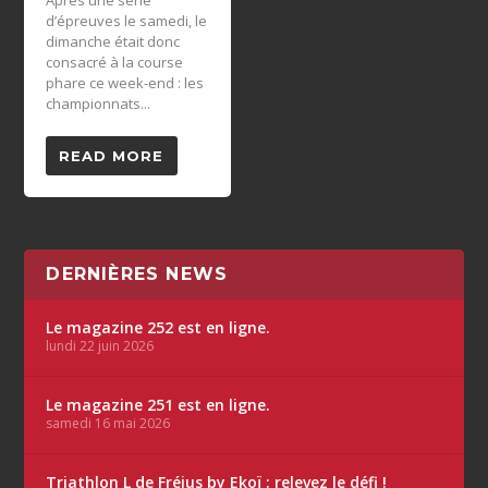
Après une série
d’épreuves le samedi, le
dimanche était donc
consacré à la course
phare ce week-end : les
championnats...
READ MORE
DERNIÈRES NEWS
Le magazine 252 est en ligne.
lundi 22 juin 2026
Le magazine 251 est en ligne.
samedi 16 mai 2026
Triathlon L de Fréjus by Ekoï : relevez le défi !