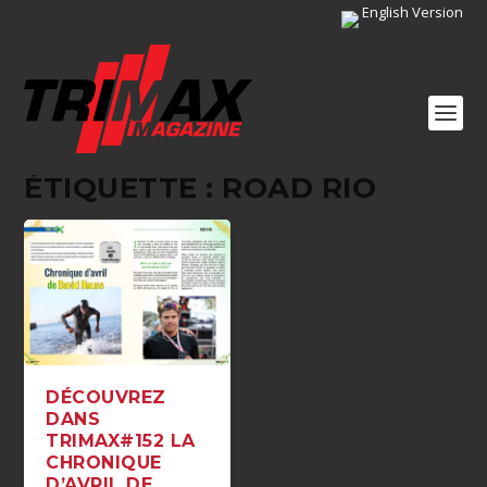
English Version
ÉTIQUETTE :
ROAD RIO
DÉCOUVREZ
DANS
TRIMAX#152 LA
CHRONIQUE
D’AVRIL DE