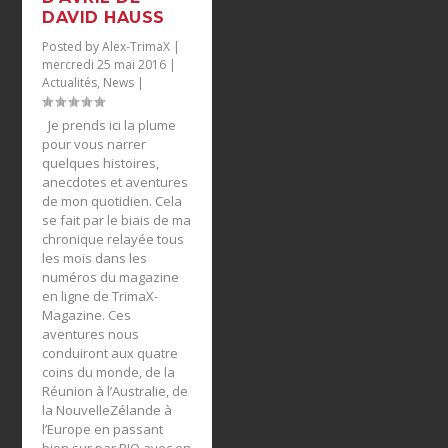
DAVID HAUSS
Posted by
Alex-TrimaX
|
mercredi 25 mai 2016
|
Actualités
,
News
|
Je prends ici la plume
pour vous narrer
quelques histoires,
anecdotes et aventures
de mon quotidien. Cela
se fait par le biais de ma
chronique relayée tous
les mois dans les
numéros du magazine
en ligne de TrimaX-
Magazine. Ces
aventures nous
conduiront aux quatre
coins du monde, de la
Réunion à l’Australie, de
la NouvelleZélande à
l’Europe en passant