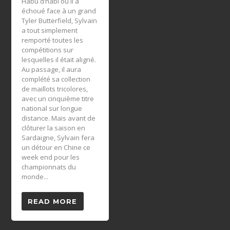
Habu d’habi où il a
échoué face à un grand
Tyler Butterfield, Sylvain
a tout simplement
remporté toutes les
compétitions sur
lesquelles il était aligné.
Au passage, il aura
complété sa collection
de maillots tricolores,
avec un cinquième titre
national sur longue
distance. Mais avant de
clôturer la saison en
Sardaigne, Sylvain fera
un détour en Chine ce
week end pour les
championnats du
monde...
READ MORE