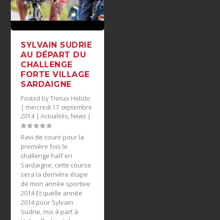
SYLVAIN SUDRIE
AU DÉPART DU
CHALLENGE
FORTE VILLAGE
SARDAIGNE
Posted by
Trimax Hebdo
|
mercredi 17 septembre
2014
|
Actualités
,
News
|
Ravi de courir pour la
première fois le
challenge half en
Sardaigne, cette course
sera la dernière étape
de mon année sportive
2014 Et quelle année
2014 pour Sylvain
Sudrie, mis à part à