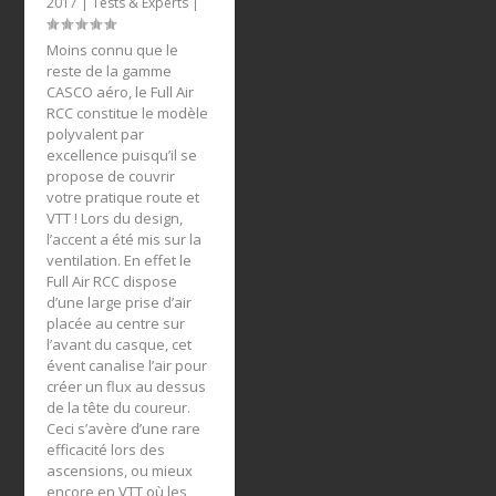
2017
|
Tests & Experts
|
Moins connu que le
reste de la gamme
CASCO aéro, le Full Air
RCC constitue le modèle
polyvalent par
excellence puisqu’il se
propose de couvrir
votre pratique route et
VTT ! Lors du design,
l’accent a été mis sur la
ventilation. En effet le
Full Air RCC dispose
d’une large prise d’air
placée au centre sur
l’avant du casque, cet
évent canalise l’air pour
créer un flux au dessus
de la tête du coureur.
Ceci s’avère d’une rare
efficacité lors des
ascensions, ou mieux
encore en VTT où les