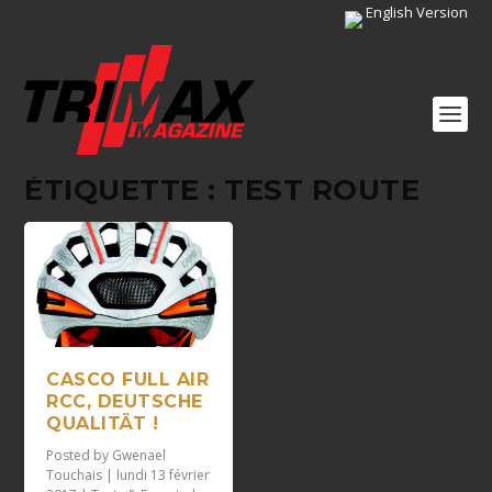
English Version
ÉTIQUETTE :
TEST ROUTE
CASCO FULL AIR
RCC, DEUTSCHE
QUALITÄT !
Posted by
Gwenael
Touchais
|
lundi 13 février