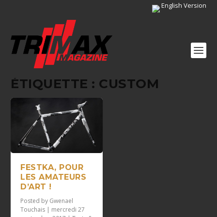
English Version
ÉTIQUETTE :
CUSTOM
FESTKA, POUR
LES AMATEURS
D’ART !
Posted by
Gwenael
Touchais
|
mercredi 27