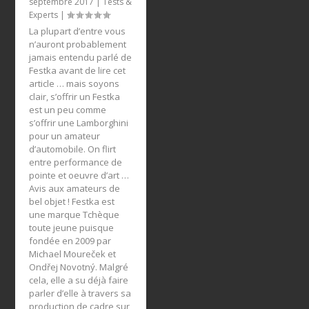
septembre 2017
|
Tests &
Experts
|
La plupart d’entre vous
n’auront probablement
jamais entendu parlé de
Festka avant de lire cet
article … mais soyons
clair, s’offrir un Festka
est un peu comme
s’offrir une Lamborghini
pour un amateur
d’automobile. On flirt
entre performance de
pointe et oeuvre d’art …
Avis aux amateurs de
bel objet ! Festka est
une marque Tchèque
toute jeune puisque
fondée en 2009 par
Michael Moureček et
Ondřej Novotný. Malgré
cela, elle a su déjà faire
parler d’elle à travers sa
production de cadre sur