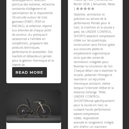
développement, sélection
février 2026
|
Actualités
,
News
pointue des matières, recherche
constante d’allègement et
|
optimisation de la respirabilité.
Stabilité, ventilation et
Structurée autour de trois
précision au service de la
gammes (START, PERF et
performance Pensés pour le
RACING), la collection répond
trail, le triathlon et la course à
aux attentes de chaque profil
pied, les UNDER CONTROL
de coureur, du pratiquant
SHORTS associent compression
occasionnel à l’athlète en
ciblée sur les quadriceps,
compétition, proposant des
construction sans friction grâce
produits techniques,
aux coutures plates et
performants et accessibles. Des
empiècement ergonomique
maillots et débardeurs pensés
ainsi que des zones de
pour la gestion thermique et la
ventilation intégrées pour
liberté de...
favoriser la circulation de l’air.
Chaque détail vise à stabiliser le
READ MORE
muscle, préserver l’énergie et
maintenir un équilibre
thermique constant, même
lorsque l’intensité s’élève et la
distance s’allonge. TRAIL
UNDER CONTROL
SHORTSPensé spécifiquement
pour la course en trail, ce
cuissard haute performance
associe compression
ciblée, respirabilité
avancée et rangement intégré,
afin d’offrir un maintien