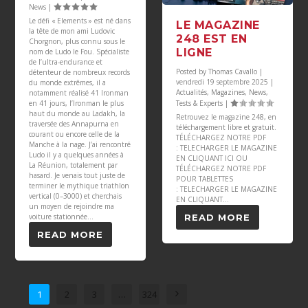
News
|
Le défi « Elements » est né dans
LE MAGAZINE
la tête de mon ami Ludovic
248 EST EN
Chorgnon, plus connu sous le
LIGNE
nom de Ludo le Fou. Spécialiste
de l’ultra-endurance et
Posted by
Thomas Cavallo
|
détenteur de nombreux records
vendredi 19 septembre 2025
|
du monde extrêmes, il a
Actualités
,
Magazines
,
News
,
notamment réalisé 41 Ironman
en 41 jours, l’Ironman le plus
Tests & Experts
|
haut du monde au Ladakh, la
Retrouvez le magazine 248, en
traversée des Annapurna en
téléchargement libre et gratuit.
courant ou encore celle de la
TÉLÉCHARGEZ NOTRE PDF
Manche à la nage. J’ai rencontré
: TELECHARGER LE MAGAZINE
Ludo il y a quelques années à
EN CLIQUANT ICI OU
La Réunion, totalement par
TÉLÉCHARGEZ NOTRE PDF
hasard. Je venais tout juste de
POUR TABLETTES
terminer le mythique triathlon
: TELECHARGER LE MAGAZINE
vertical (0–3000) et cherchais
EN CLIQUANT...
un moyen de rejoindre ma
voiture stationnée...
READ MORE
READ MORE
1
2
3
…
324