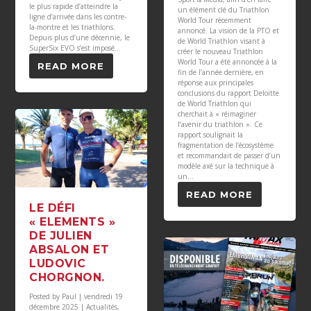
le plus rapide d’atteindre la
un élément clé du Triathlon
ligne d’arrivée dans les contre-
World Tour récemment
la-montre et les triathlons.
annoncé. La vision de la PTO et
Depuis plus d’une décennie, le
de World Triathlon visant à
SuperSix EVO s’est imposé...
créer le nouveau Triathlon
World Tour a été annoncée à la
READ MORE
fin de l’année dernière, en
réponse aux principales
conclusions du rapport Deloitte
de World Triathlon qui
cherchait à « réimaginer
l’avenir du triathlon ». Ce
rapport soulignait la
fragmentation de l’écosystème
et recommandait de passer d’un
modèle axé sur la technique à
un...
READ MORE
LE DÉFI
« ELEMENTS »
DE JULIEN
ABSALON ET
LUDOVIC
CHORGNON.
Posted by
Paul
|
vendredi 19
décembre 2025
|
Actualités
,