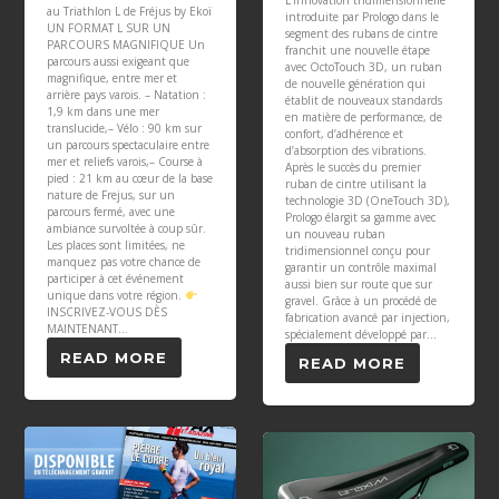
au Triathlon L de Fréjus by Ekoï
introduite par Prologo dans le
UN FORMAT L SUR UN
segment des rubans de cintre
PARCOURS MAGNIFIQUE Un
franchit une nouvelle étape
parcours aussi exigeant que
avec OctoTouch 3D, un ruban
magnifique, entre mer et
de nouvelle génération qui
arrière pays varois. – Natation :
établit de nouveaux standards
1,9 km dans une mer
en matière de performance, de
translucide,– Vélo : 90 km sur
confort, d’adhérence et
un parcours spectaculaire entre
d’absorption des vibrations.
mer et reliefs varois,– Course à
Après le succès du premier
pied : 21 km au cœur de la base
ruban de cintre utilisant la
nature de Frejus, sur un
technologie 3D (OneTouch 3D),
parcours fermé, avec une
Prologo élargit sa gamme avec
ambiance survoltée à coup sûr.
un nouveau ruban
Les places sont limitées, ne
tridimensionnel conçu pour
manquez pas votre chance de
garantir un contrôle maximal
participer à cet événement
aussi bien sur route que sur
unique dans votre région.
gravel. Grâce à un procédé de
INSCRIVEZ-VOUS DÈS
fabrication avancé par injection,
MAINTENANT...
spécialement développé par...
READ MORE
READ MORE