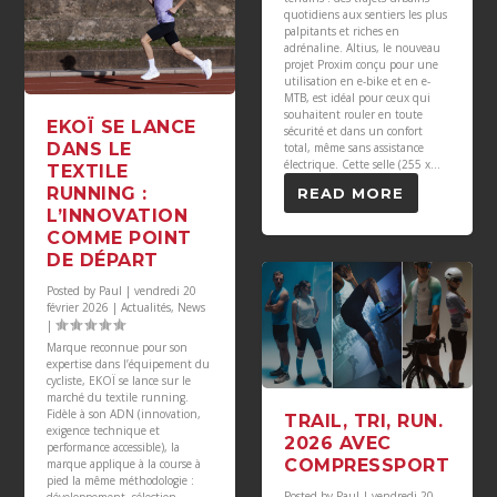
quotidiens aux sentiers les plus
palpitants et riches en
adrénaline. Altius, le nouveau
projet Proxim conçu pour une
utilisation en e-bike et en e-
MTB, est idéal pour ceux qui
souhaitent rouler en toute
EKOÏ SE LANCE
sécurité et dans un confort
DANS LE
total, même sans assistance
électrique. Cette selle (255 x...
TEXTILE
RUNNING :
READ MORE
L’INNOVATION
COMME POINT
DE DÉPART
Posted by
Paul
|
vendredi 20
février 2026
|
Actualités
,
News
|
Marque reconnue pour son
expertise dans l’équipement du
cycliste, EKOÏ se lance sur le
marché du textile running.
Fidèle à son ADN (innovation,
TRAIL, TRI, RUN.
exigence technique et
2026 AVEC
performance accessible), la
COMPRESSPORT
marque applique à la course à
pied la même méthodologie :
Posted by
Paul
|
vendredi 20