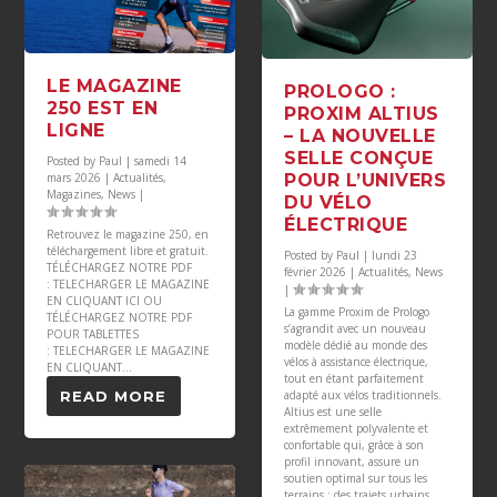
LE MAGAZINE
PROLOGO :
250 EST EN
PROXIM ALTIUS
LIGNE
– LA NOUVELLE
SELLE CONÇUE
Posted by
Paul
|
samedi 14
mars 2026
|
Actualités
,
POUR L’UNIVERS
Magazines
,
News
|
DU VÉLO
ÉLECTRIQUE
Retrouvez le magazine 250, en
téléchargement libre et gratuit.
Posted by
Paul
|
lundi 23
TÉLÉCHARGEZ NOTRE PDF
février 2026
|
Actualités
,
News
: TELECHARGER LE MAGAZINE
|
EN CLIQUANT ICI OU
La gamme Proxim de Prologo
TÉLÉCHARGEZ NOTRE PDF
s’agrandit avec un nouveau
POUR TABLETTES
modèle dédié au monde des
: TELECHARGER LE MAGAZINE
vélos à assistance électrique,
EN CLIQUANT...
tout en étant parfaitement
READ MORE
adapté aux vélos traditionnels.
Altius est une selle
extrêmement polyvalente et
confortable qui, grâce à son
profil innovant, assure un
soutien optimal sur tous les
terrains : des trajets urbains