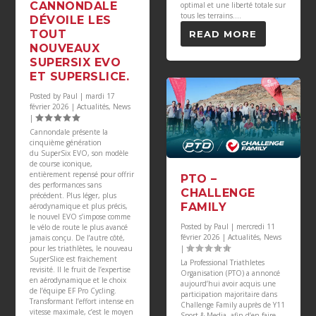
CANNONDALE
optimal et une liberté totale sur
tous les terrains....
DÉVOILE LES
TOUT
READ MORE
NOUVEAUX
SUPERSIX EVO
ET SUPERSLICE.
Posted by
Paul
|
mardi 17
février 2026
|
Actualités
,
News
|
Cannondale présente la
cinquième génération
du SuperSix EVO, son modèle
de course iconique,
entièrement repensé pour offrir
PTO –
des performances sans
CHALLENGE
précédent. Plus léger, plus
FAMILY
aérodynamique et plus précis,
le nouvel EVO s’impose comme
Posted by
Paul
|
mercredi 11
le vélo de route le plus avancé
février 2026
|
Actualités
,
News
jamais conçu. De l’autre côté,
pour les triathlètes, le nouveau
|
SuperSlice est fraichement
La Professional Triathletes
revisité. Il le fruit de l’expertise
Organisation (PTO) a annoncé
en aérodynamique et le choix
aujourd’hui avoir acquis une
de l’équipe EF Pro Cycling.
participation majoritaire dans
Transformant l’effort intense en
Challenge Family auprès de Y11
vitesse maximale, c’est le moyen
Sport & Media, afin d’en faire