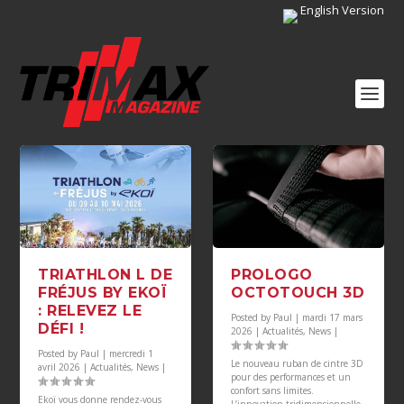
English Version
TRIATHLON L DE
PROLOGO
FRÉJUS BY EKOÏ
OCTOTOUCH 3D
: RELEVEZ LE
Posted by
Paul
|
mardi 17 mars
DÉFI !
2026
|
Actualités
,
News
|
Posted by
Paul
|
mercredi 1
Le nouveau ruban de cintre 3D
avril 2026
|
Actualités
,
News
|
pour des performances et un
confort sans limites.
Ekoï vous donne rendez-vous
L’innovation tridimensionnelle