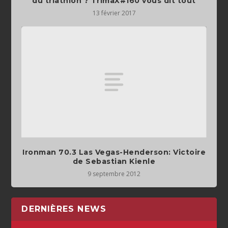
du triathlon ? TrimaX#160 vous dit tout
13 février 2017
Ironman 70.3 Las Vegas-Henderson: Victoire
de Sebastian Kienle
9 septembre 2012
DERNIÈRES NEWS