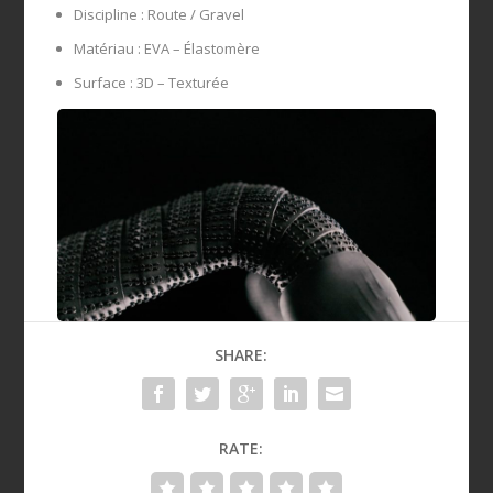
Discipline : Route / Gravel
Matériau : EVA – Élastomère
Surface : 3D – Texturée
SHARE:
RATE: