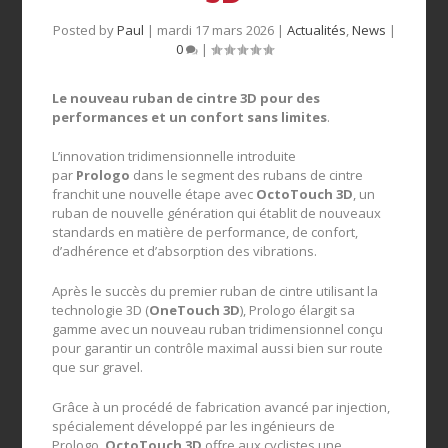
Posted by
Paul
|
mardi 17 mars 2026
|
Actualités
,
News
|
0
|
Le nouveau ruban de cintre 3D pour des
performances et un confort sans limites
.
L’innovation tridimensionnelle introduite
par
Prologo
dans le segment des rubans de cintre
franchit une nouvelle étape avec
OctoTouch 3D
, un
ruban de nouvelle génération qui établit de nouveaux
standards en matière de performance, de confort,
d’adhérence et d’absorption des vibrations.
Après le succès du premier ruban de cintre utilisant la
technologie 3D (
OneTouch 3D
), Prologo élargit sa
gamme avec un nouveau ruban tridimensionnel conçu
pour garantir un contrôle maximal aussi bien sur route
que sur gravel.
Grâce à un procédé de fabrication avancé par injection,
spécialement développé par les ingénieurs de
Prologo,
OctoTouch 3D
offre aux cyclistes une