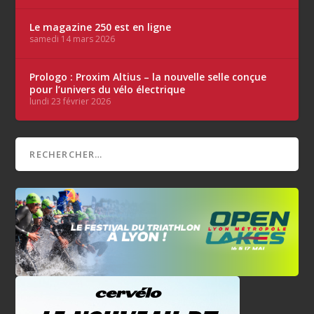
Le magazine 250 est en ligne
samedi 14 mars 2026
Prologo : Proxim Altius – la nouvelle selle conçue
pour l’univers du vélo électrique
lundi 23 février 2026