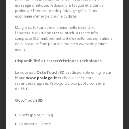
massage cinétique, réduisant la fatigue et aidant à
prolonger l’endurance de pédalage grâce à une
économie d’énergie pour le cycliste.
Malgré sa texture tridimensionnelle distinctive,
l’épaisseur du ruban
OctoTouch 3D
reste très
compacte (3,5 mm), permettant d’excellentes sensations
de pilotage, même pour les cyclistes ayant de petites
mains.
Disponibilité et caractéristiques techniques
Le nouveau
OctoTouch 3D
est disponible en ligne sur
le site
www.prologo.it
et chez les meilleurs
revendeurs agréés Prologo, au prix public conseillé
de
55 €
.
OctoTouch 3D
Poids (paire) : 118 g
Épaisseur : 3,5 mm