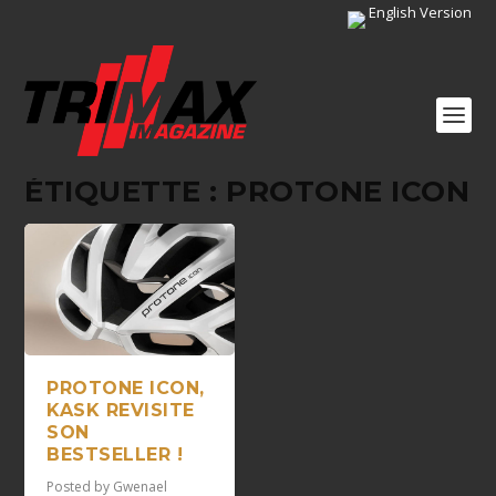
English Version
ÉTIQUETTE :
PROTONE ICON
PROTONE ICON,
KASK REVISITE
SON
BESTSELLER !
Posted by
Gwenael