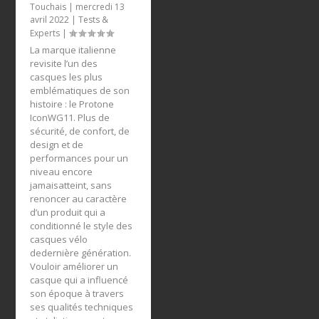
Touchais
|
mercredi 13
avril 2022
|
Tests &
Experts
|
La marque italienne
revisite l’un des
casques les plus
emblématiques de son
histoire : le Protone
IconWG11. Plus de
sécurité, de confort, de
design et de
performances pour un
niveau encore
jamaisatteint, sans
renoncer au caractère
d’un produit qui a
conditionné le style des
casques vélo
dedernière génération.
Vouloir améliorer un
casque qui a influencé
son époque à travers
ses qualités techniques