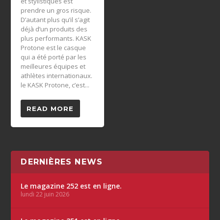
et stylistiques est
prendre un gros risque.
D’autant plus qu’il s’agit
déjà d’un produits des
plus performants. KASK
Protone est le casque
qui a été porté par les
meilleures équipes et
athlètes internationaux.
le KASK Protone, c’est...
READ MORE
DERNIÈRES NEWS
Le magazine 252 est en ligne.
lundi 22 juin 2026