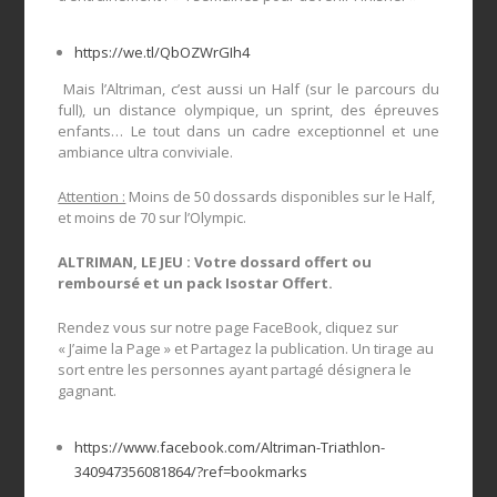
https://we.tl/QbOZWrGIh4
Mais l’Altriman, c’est aussi un Half (sur le parcours du
full), un distance olympique, un sprint, des épreuves
enfants… Le tout dans un cadre exceptionnel et une
ambiance ultra conviviale.
Attention :
Moins de 50 dossards disponibles sur le Half,
et moins de 70 sur l’Olympic.
ALTRIMAN, LE JEU : Votre dossard offert ou
remboursé et un pack Isostar Offert.
Rendez vous sur notre page FaceBook, cliquez sur
« J’aime la Page » et Partagez la publication. Un tirage au
sort entre les personnes ayant partagé désignera le
gagnant.
https://www.facebook.com/Altriman-Triathlon-
340947356081864/?ref=bookmarks