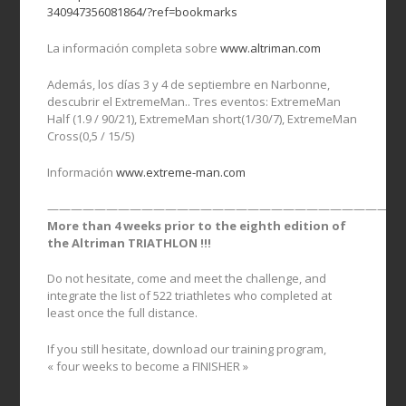
340947356081864/?ref=bookmarks
La información completa sobre
www.altriman.com
Además, los días 3 y 4 de septiembre en Narbonne,
descubrir el ExtremeMan.. Tres eventos: ExtremeMan
Half (1.9 / 90/21), ExtremeMan short(1/30/7), ExtremeMan
Cross(0,5 / 15/5)
Información
www.extreme-man.com
——————————————————————————————
More than 4 weeks prior to the eighth edition of
the Altriman TRIATHLON !!!
Do not hesitate, come and meet the challenge, and
integrate the list of 522 triathletes who completed at
least once the full distance.
If you still hesitate, download our training program,
« four weeks to become a FINISHER »