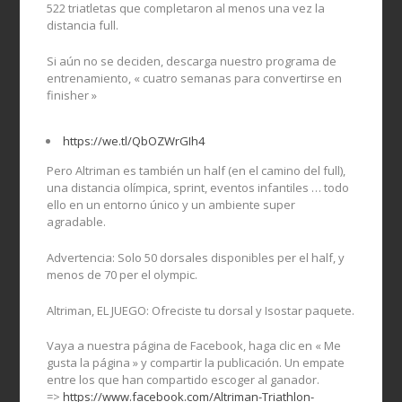
522 triatletas que completaron al menos una vez la
distancia full.
Si aún no se deciden, descarga nuestro programa de
entrenamiento, « cuatro semanas para convertirse en
finisher »
https://we.tl/QbOZWrGIh4
Pero Altriman es también un half (en el camino del full),
una distancia olímpica, sprint, eventos infantiles … todo
ello en un entorno único y un ambiente super
agradable.
Advertencia: Solo 50 dorsales disponibles per el half, y
menos de 70 per el olympic.
Altriman, EL JUEGO: Ofreciste tu dorsal y Isostar paquete.
Vaya a nuestra página de Facebook, haga clic en « Me
gusta la página » y compartir la publicación. Un empate
entre los que han compartido escoger al ganador.
=>
https://www.facebook.com/Altriman-Triathlon-