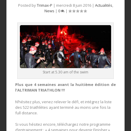
Posted by
Trimax-P
|
mercredi 8 juin 2016
|
Actualités
,
News
|
0
|
Start at 5.30 am of the swim
Plus que 4 semaines avant la huitième édition de
l’ALTRIMAN TRIATHLON !!!
N’hésitez plus, venez relever le défi, et intégrez la liste
des 522 triathlètes ayant terminé au moins une fois la
full distance.
Si vous hésitez encore, téléchargez notre programme
d’entrainement : « 4 semaines pour devenir Finisher »