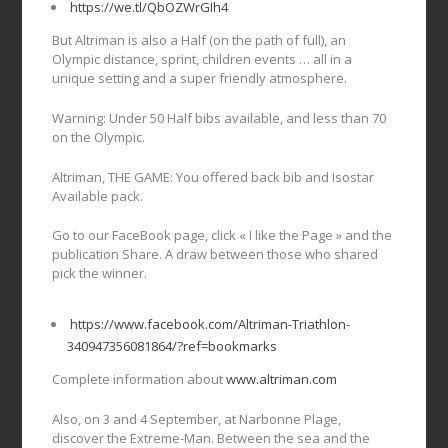
https://we.tl/QbOZWrGIh4
But Altriman is also a Half (on the path of full), an
Olympic distance, sprint, children events … all in a
unique setting and a super friendly atmosphere.
Warning: Under 50 Half bibs available, and less than 70
on the Olympic.
Altriman, THE GAME: You offered back bib and Isostar
Available pack.
Go to our FaceBook page, click « I like the Page » and the
publication Share. A draw between those who shared
pick the winner.
https://www.facebook.com/Altriman-Triathlon-
340947356081864/?ref=bookmarks
Complete information about
www.altriman.com
Also, on 3 and 4 September, at Narbonne Plage,
discover the Extreme-Man. Between the sea and the