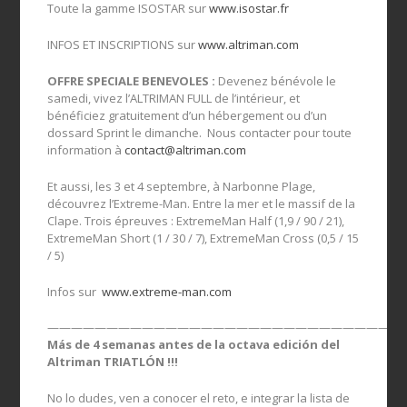
Toute la gamme ISOSTAR sur
www.isostar.fr
INFOS ET INSCRIPTIONS sur
www.altriman.com
OFFRE SPECIALE BENEVOLES :
Devenez bénévole le
samedi, vivez l’ALTRIMAN FULL de l’intérieur, et
bénéficiez gratuitement d’un hébergement ou d’un
dossard Sprint le dimanche. Nous contacter pour toute
information à
contact@altriman.com
Et aussi, les 3 et 4 septembre, à Narbonne Plage,
découvrez l’Extreme-Man. Entre la mer et le massif de la
Clape. Trois épreuves : ExtremeMan Half (1,9 / 90 / 21),
ExtremeMan Short (1 / 30 / 7), ExtremeMan Cross (0,5 / 15
/ 5)
Infos sur
www.extreme-man.com
——————————————————————————————
Más de 4 semanas antes de la octava edición del
Altriman TRIATLÓN !!!
No lo dudes, ven a conocer el reto, e integrar la lista de