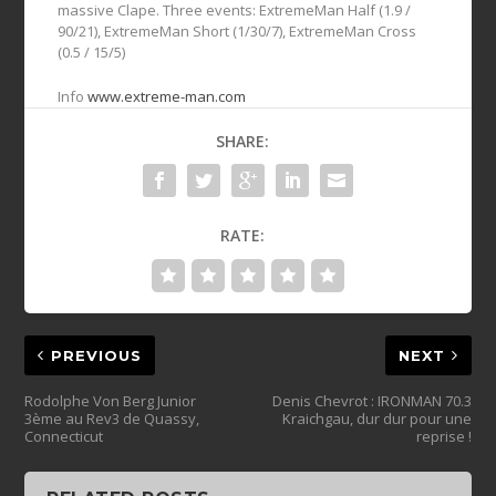
massive Clape. Three events: ExtremeMan Half (1.9 /
90/21), ExtremeMan Short (1/30/7), ExtremeMan Cross
(0.5 / 15/5)
Info
www.extreme-man.com
SHARE:
RATE:
PREVIOUS
NEXT
Rodolphe Von Berg Junior
Denis Chevrot : IRONMAN 70.3
3ème au Rev3 de Quassy,
Kraichgau, dur dur pour une
Connecticut
reprise !