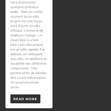
faire économiser
quelques précieus
watts. Mais on oublie
souvent qu’un vélo
propre est une façon
sûre d’avoir un vélo
efficace. Comme le dit
d’ailleurs l’adage : « A
clean bike is a fast
bike » (un vélo propre
est un vélo rapide). Par
ailleurs, en nettoyant
son vélo, on améliore la
durabilité des différents
composants. Cela
permet enfin de déceler
des soucis mécaniques.
On pourrait penser
qu’un...
READ MORE