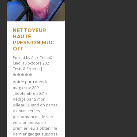
NETTOYEUR
HAUTE
PRESSION MUC
OFF
Posted by
Alex-TrimaX
|
lundi 18 octobre 2021
|
Tests & Experts
|
Article paru dans le
magazine 209
_Septembre 2021 /
Rédigé par Simon
Billeau Quand on pense
à optimiser les
performances de son
vélo, on pense en
premier lieu à obtenir le
dernier gadget supposé