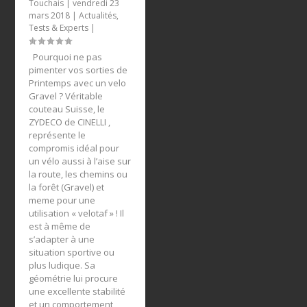
Touchais
|
vendredi 23
mars 2018
|
Actualités
,
Tests & Experts
|
Pourquoi ne pas
pimenter vos sorties de
Printemps avec un velo
Gravel ? Véritable
couteau Suisse, le
ZYDECO de CINELLI ,
représente le
compromis idéal pour
un vélo aussi à l’aise sur
la route, les chemins ou
la forêt (Gravel) et
meme pour une
utilisation « velotaf » ! Il
est à même de
s’adapter à une
situation sportive ou
plus ludique. Sa
géométrie lui procure
une excellente stabilité
et un comportement