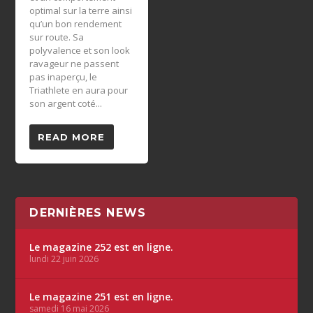
optimal sur la terre ainsi
qu’un bon rendement
sur route. Sa
polyvalence et son look
ravageur ne passent
pas inaperçu, le
Triathlete en aura pour
son argent coté...
READ MORE
DERNIÈRES NEWS
Le magazine 252 est en ligne.
lundi 22 juin 2026
Le magazine 251 est en ligne.
samedi 16 mai 2026