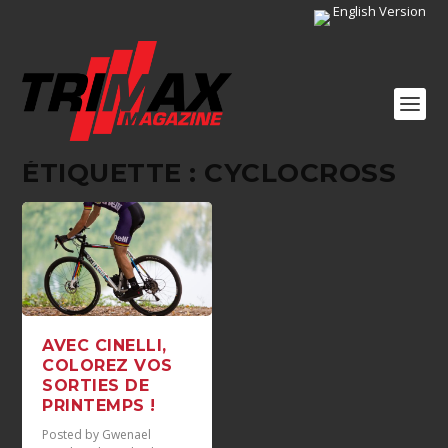
English Version
ÉTIQUETTE :
CYCLOCROSS
AVEC CINELLI,
COLOREZ VOS
SORTIES DE
PRINTEMPS !
Posted by
Gwenael