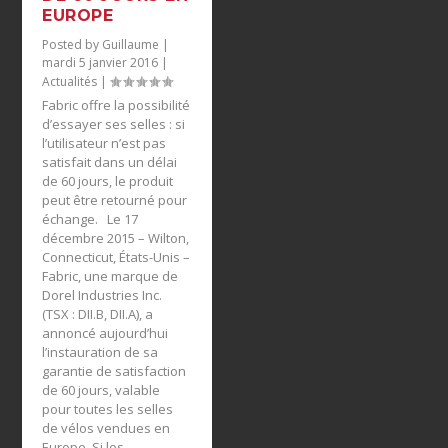
EUROPE
Posted by
Guillaume
|
mardi 5 janvier 2016
|
Actualités
|
Fabric offre la possibilité
d’essayer ses selles : si
l’utilisateur n’est pas
satisfait dans un délai
de 60 jours, le produit
peut être retourné pour
échange. Le 17
décembre 2015 – Wilton,
Connecticut, États-Unis –
Fabric, une marque de
Dorel Industries Inc.
(TSX : DII.B, DII.A), a
annoncé aujourd’hui
l’instauration de sa
garantie de satisfaction
de 60 jours, valable
pour toutes les selles
de vélos vendues en
Europe. Si les