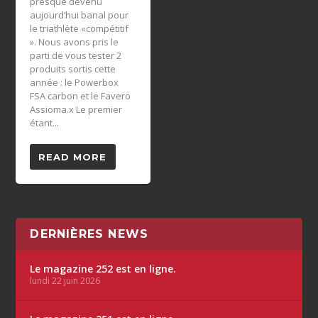
presque devenu
aujourd’hui banal pour
le triathlète «compétitif
». Nous avons pris le
parti de vous tester 2
produits sortis cette
année : le Powerbox
FSA carbon et le Favero
Assioma.x Le premier
étant...
READ MORE
DERNIÈRES NEWS
Le magazine 252 est en ligne.
lundi 22 juin 2026