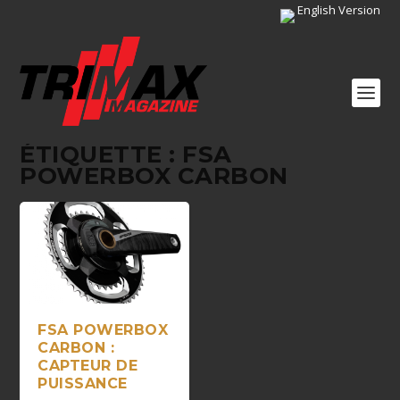
English Version
ÉTIQUETTE :
FSA
POWERBOX CARBON
FSA POWERBOX
CARBON :
CAPTEUR DE
PUISSANCE