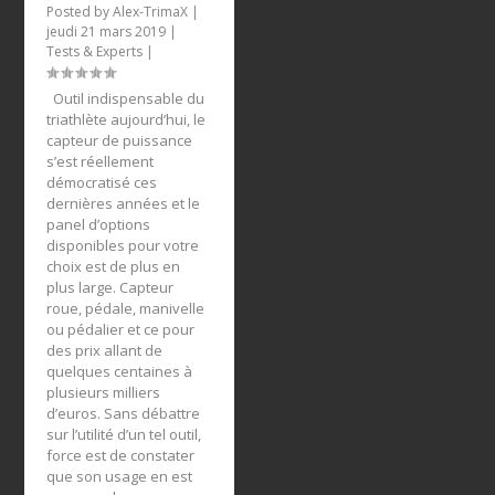
Posted by
Alex-TrimaX
|
jeudi 21 mars 2019
|
Tests & Experts
|
Outil indispensable du
triathlète aujourd’hui, le
capteur de puissance
s’est réellement
démocratisé ces
dernières années et le
panel d’options
disponibles pour votre
choix est de plus en
plus large. Capteur
roue, pédale, manivelle
ou pédalier et ce pour
des prix allant de
quelques centaines à
plusieurs milliers
d’euros. Sans débattre
sur l’utilité d’un tel outil,
force est de constater
que son usage en est