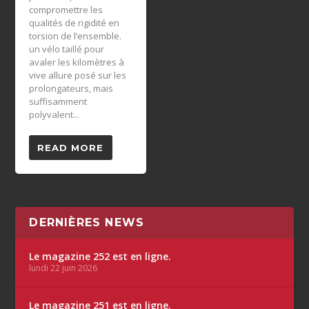
compromettre les
qualités de rigidité en
torsion de l’ensemble.
un vélo taillé pour
avaler les kilomètres à
vive allure posé sur les
prolongateurs, mais
suffisamment
polyvalent...
READ MORE
DERNIÈRES NEWS
Le magazine 252 est en ligne.
lundi 22 juin 2026
Le magazine 251 est en ligne.