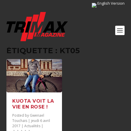
English Version
ÉTIQUETTE :
KT05
KUOTA VOIT LA
VIE EN ROSE !
Posted by
Gwenael
Touchais
|
jeudi 6 avril
2017
|
Actualités
|