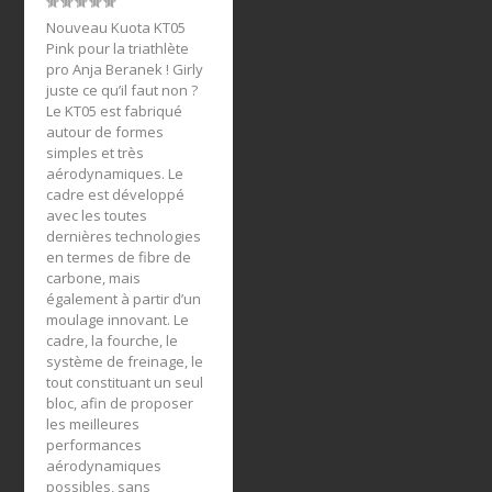
Nouveau Kuota KT05
Pink pour la triathlète
pro Anja Beranek ! Girly
juste ce qu’il faut non ?
Le KT05 est fabriqué
autour de formes
simples et très
aérodynamiques. Le
cadre est développé
avec les toutes
dernières technologies
en termes de fibre de
carbone, mais
également à partir d’un
moulage innovant. Le
cadre, la fourche, le
système de freinage, le
tout constituant un seul
bloc, afin de proposer
les meilleures
performances
aérodynamiques
possibles, sans