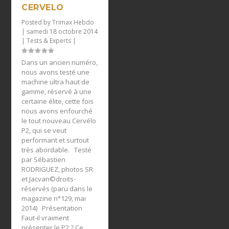
CERVELO
Posted by
Trimax Hebdo
|
samedi 18 octobre 2014
|
Tests & Experts
|
Dans un ancien numéro,
nous avons testé une
machine ultra haut de
gamme, réservé à une
certaine élite, cette fois
nous avons enfourché
le tout nouveau Cervélo
P2, qui se veut
performant et surtout
très abordable. Testé
par Sébastien
RODRIGUEZ, photos SR
et Jacvan©droits-
réservés (paru dans le
magazine n°129, mai
2014) Présentation
Faut-il vraiment
présenter le P2 ? Ce