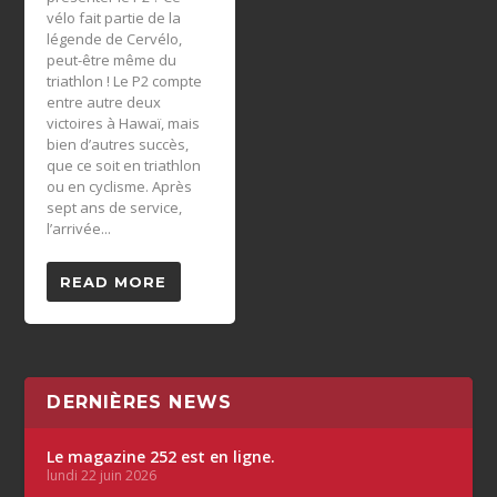
vélo fait partie de la
légende de Cervélo,
peut-être même du
triathlon ! Le P2 compte
entre autre deux
victoires à Hawaï, mais
bien d’autres succès,
que ce soit en triathlon
ou en cyclisme. Après
sept ans de service,
l’arrivée...
READ MORE
DERNIÈRES NEWS
Le magazine 252 est en ligne.
lundi 22 juin 2026