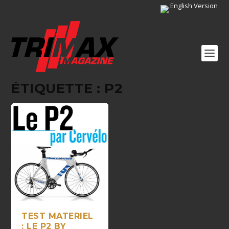
English Version
ÉTIQUETTE :
P2
TEST MATERIEL
: LE P2 BY