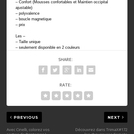
– Confort (Mousses confortables et Maintien occipital
ajustable)
– polyvalence
– boucle magnetique
– prix
Les –
– Taille unique
– seulement disponible en 2 couleurs
SHARE:
RATE:
PREVIOUS
NEXT
Avec Cinelli, colorez vos
Découvrez dans TrimaX#172