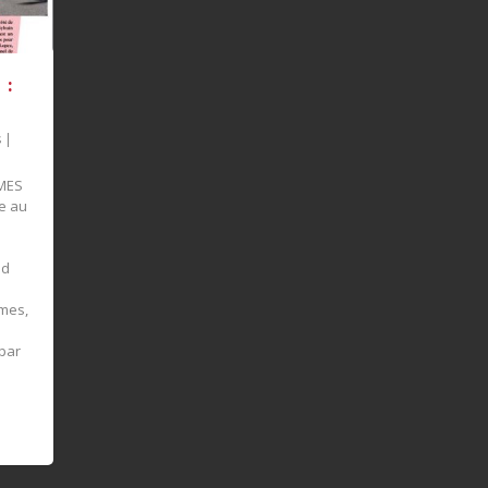
 :
s
|
AMES
ve au
nd
ames,
 par