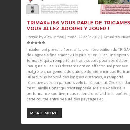
TRIMAX#166 VOUS PARLE DE TRIGAMES
VOUS ALLEZ ADORER Y JOUER !
Posted by
Alex-TrimaX
|
mardi 22 août 2017
|
Actualités
,
New
Initialement prévu le 1er mai, la première édition du TRIG
de Cagnes a finalement vu le jour le 1er juillet. Une épreu
format M qui a remporté un franc succès pour son édition
inaugurale. Les 800 dossards ont en effet trouvé preneur
malgré le changement de date de dernière minute. Bertra
Billard, plus habitué des longues distances, a remporté
l’épreuve avec un parcours vélo taillé pour lui. Chez les d
c’est Camille Donat qui s’est imposée. Mais au-delà de la
performance sportive, nous retiendrons l’alchimie opérée
cette course entre beauté des paysages et...
READ MORE