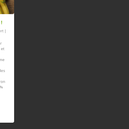
!
ert
|
ar
 et
sme
des
iron
5%
e