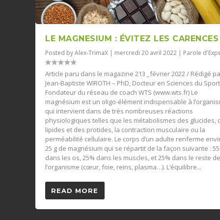
LE MAGNESIUM : ÉVITEZ LES CARENCES 
Posted by
Alex-TrimaX
|
mercredi 20 avril 2022
|
Parole d'Exp
Article paru dans le magazine 213 _février 2022 / Rédigé p
Jean-Baptiste WIROTH – PhD, Docteur en Sciences du Sport
Fondateur du réseau de coach WTS (www.wts.fr) Le
magnésium est un oligo-élément indispensable à l’organi
qui intervient dans de très nombreuses réactions
physiologiques telles que les métabolismes des glucides, 
lipides et des protides, la contraction musculaire ou la
perméabilité cellulaire. Le corps d’un adulte renferme env
25 g de magnésium qui se répartit de la façon suivante : 5
dans les os, 25% dans les muscles, et 25% dans le reste d
l’organisme (cœur, foie, reins, plasma…). L’équilibre...
READ MORE