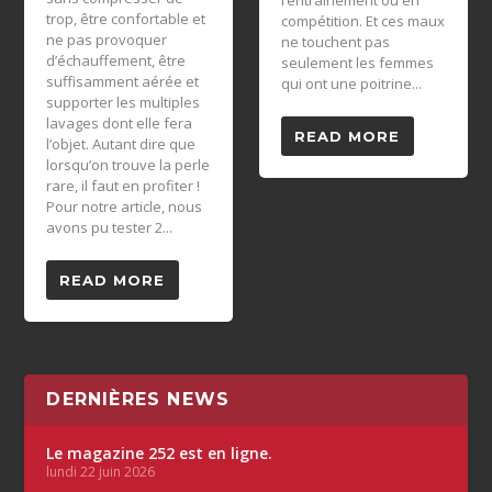
trop, être confortable et
compétition. Et ces maux
ne pas provoquer
ne touchent pas
d’échauffement, être
seulement les femmes
suffisamment aérée et
qui ont une poitrine...
supporter les multiples
lavages dont elle fera
READ MORE
l’objet. Autant dire que
lorsqu’on trouve la perle
rare, il faut en profiter !
Pour notre article, nous
avons pu tester 2...
READ MORE
DERNIÈRES NEWS
Le magazine 252 est en ligne.
lundi 22 juin 2026