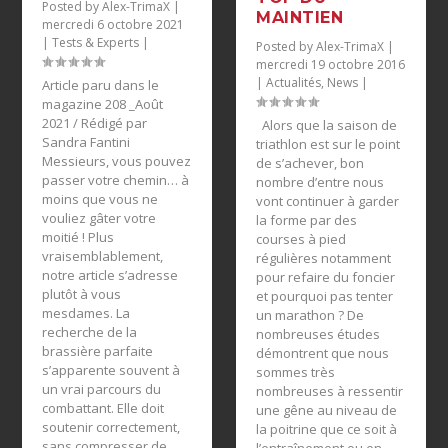
Posted by
Alex-TrimaX
|
MAINTIEN
mercredi 6 octobre 2021
|
Tests & Experts
|
Posted by
Alex-TrimaX
|
mercredi 19 octobre 2016
|
Actualités
,
News
|
Article paru dans le
magazine 208 _Août
2021 / Rédigé par
Alors que la saison de
Sandra Fantini
triathlon est sur le point
Messieurs, vous pouvez
de s’achever, bon
passer votre chemin… à
nombre d’entre nous
moins que vous ne
vont continuer à garder
vouliez gâter votre
la forme par des
moitié ! Plus
courses à pied
vraisemblablement,
régulières notamment
notre article s’adresse
pour refaire du foncier
plutôt à vous
et pourquoi pas tenter
mesdames. La
un marathon ? De
recherche de la
nombreuses études
brassière parfaite
démontrent que nous
s’apparente souvent à
sommes très
un vrai parcours du
nombreuses à ressentir
combattant. Elle doit
une gêne au niveau de
soutenir correctement,
la poitrine que ce soit à
sans compresser de
l’entraînement ou en