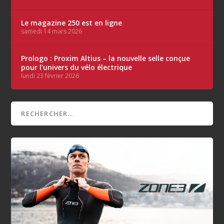
Le magazine 250 est en ligne
samedi 14 mars 2026
Prologo : Proxim Altius – la nouvelle selle conçue
pour l’univers du vélo électrique
lundi 23 février 2026