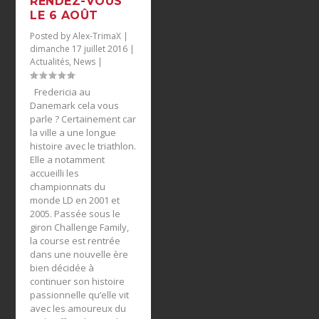
RENDEZ-VOUS
LE 6 AOÛT
Posted by
Alex-TrimaX
|
dimanche 17 juillet 2016
|
Actualités
,
News
|
Fredericia au
Danemark cela vous
parle ? Certainement car
la ville a une longue
histoire avec le triathlon.
Elle a notamment
accueilli les
championnats du
monde LD en 2001 et
2005. Passée sous le
giron Challenge Family,
la course est rentrée
dans une nouvelle ère
bien décidée à
continuer son histoire
passionnelle qu’elle vit
avec les amoureux du