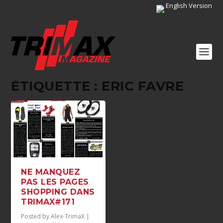
English Version
ÉTIQUETTE :
ERIC FAVRE
NE MANQUEZ
PAS LES PAGES
SHOPPING DANS
TRIMAX#171
Posted by
Alex-TrimaX
|