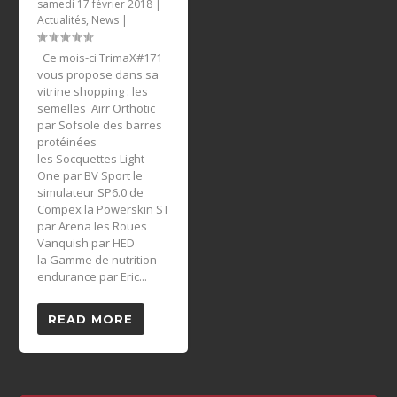
samedi 17 février 2018
|
Actualités
,
News
|
Ce mois-ci TrimaX#171
vous propose dans sa
vitrine shopping : les
semelles Airr Orthotic
par Sofsole des barres
protéinées
les Socquettes Light
One par BV Sport le
simulateur SP6.0 de
Compex la Powerskin ST
par Arena les Roues
Vanquish par HED
la Gamme de nutrition
endurance par Eric...
READ MORE