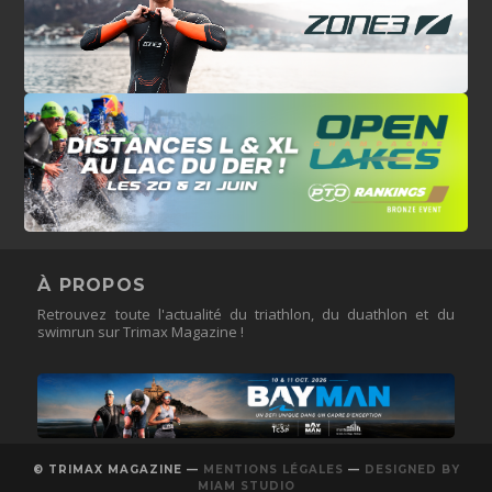
À PROPOS
Retrouvez toute l'actualité du triathlon, du duathlon et du
swimrun sur Trimax Magazine !
© TRIMAX MAGAZINE —
MENTIONS LÉGALES
—
DESIGNED BY
MIAM STUDIO