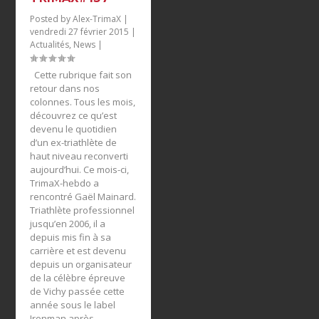
Posted by
Alex-TrimaX
|
vendredi 27 février 2015
|
Actualités
,
News
|
Cette rubrique fait son
retour dans nos
colonnes. Tous les mois,
découvrez ce qu’est
devenu le quotidien
d’un ex-triathlète de
haut niveau reconverti
aujourd’hui. Ce mois-ci,
TrimaX-hebdo a
rencontré Gaël Mainard.
Triathlète professionnel
jusqu’en 2006, il a
depuis mis fin à sa
carrière et est devenu
depuis un organisateur
de la célèbre épreuve
de Vichy passée cette
année sous le label
Ironman après