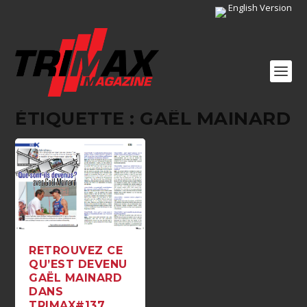
English Version
ÉTIQUETTE :
GAËL MAINARD
RETROUVEZ CE
QU’EST DEVENU
GAËL MAINARD
DANS
TRIMAX#137