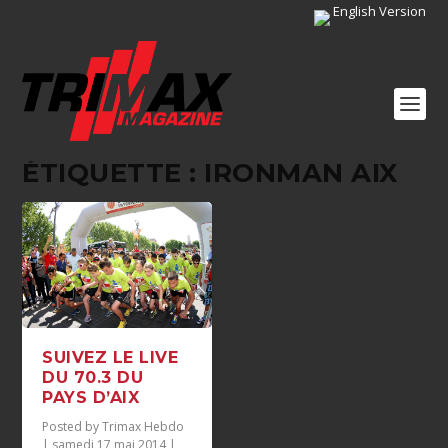
English Version
ÉTIQUETTE :
IRONMAN AIX
SUIVEZ LE LIVE
DU 70.3 DU
PAYS D’AIX
Posted by
Trimax Hebdo
|
samedi 17 mai 2014
|