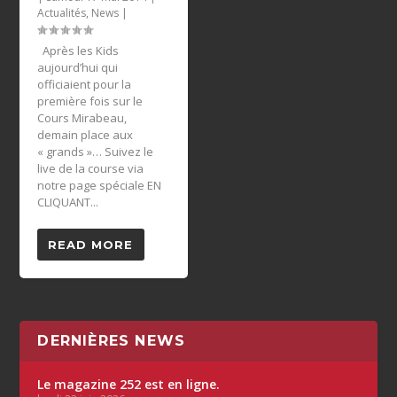
Actualités
,
News
|
Après les Kids
aujourd’hui qui
officiaient pour la
première fois sur le
Cours Mirabeau,
demain place aux
« grands »… Suivez le
live de la course via
notre page spéciale EN
CLIQUANT...
READ MORE
DERNIÈRES NEWS
Le magazine 252 est en ligne.