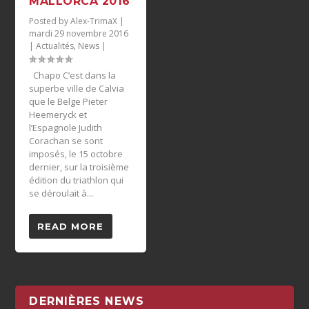
MALLORCA 2016
Posted by
Alex-TrimaX
|
mardi 29 novembre 2016
|
Actualités
,
News
|
Chapo C’est dans la
superbe ville de Calvia
que le Belge Pieter
Heemeryck et
l’Espagnole Judith
Corachan se sont
imposés, le 15 octobre
dernier, sur la troisième
édition du triathlon qui
se déroulait à...
READ MORE
DERNIÈRES NEWS