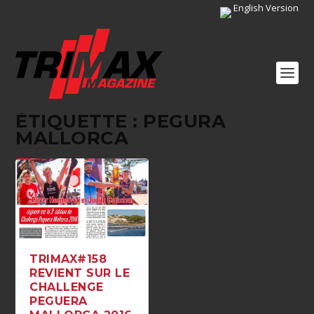
English Version
ÉTIQUETTE :
PEGURA
MALLORCA
TRIMAX#158
REVIENT SUR LE
CHALLENGE
PEGUERA