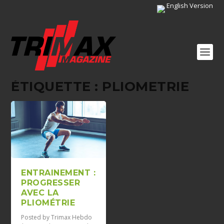
English Version
ÉTIQUETTE :
PLIOMETRIE
ENTRAINEMENT :
PROGRESSER
AVEC LA
PLIOMÉTRIE
Posted by
Trimax Hebdo