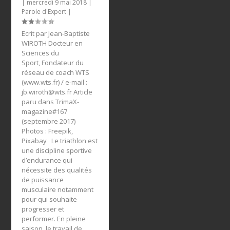
|
mercredi 9 mai 2018
|
Parole d'Expert
|
Ecrit par Jean-Baptiste
WIROTH Docteur en
Sciences du
Sport, Fondateur du
réseau de coach WTS
(www.wts.fr) / e-mail :
jb.wiroth@wts.fr
Article
paru dans TrimaX-
magazine#167
(septembre 2017)
Photos : Freepik,
Pixabay Le triathlon est
une discipline sportive
d’endurance qui
nécessite des qualités
de puissance
musculaire notamment
pour qui souhaite
progresser et
performer. En pleine
saison, le travail de