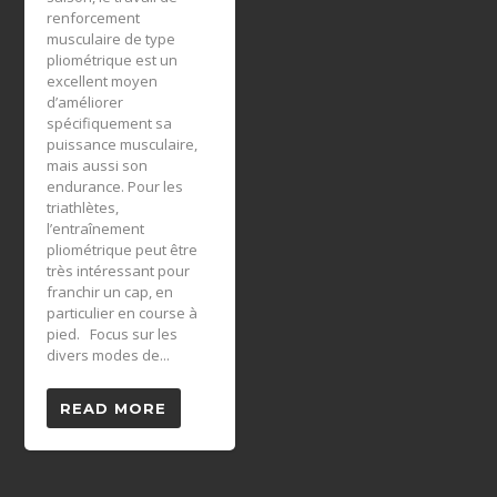
renforcement
musculaire de type
pliométrique est un
excellent moyen
d’améliorer
spécifiquement sa
puissance musculaire,
mais aussi son
endurance. Pour les
triathlètes,
l’entraînement
pliométrique peut être
très intéressant pour
franchir un cap, en
particulier en course à
pied. Focus sur les
divers modes de...
READ MORE