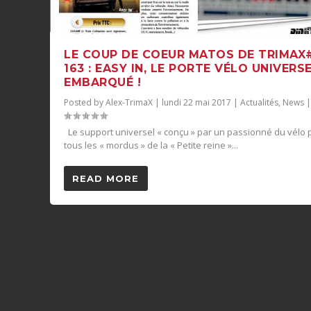
LE COUP DE COEUR MATOS DE TRIMAX
163 : EASY IN, LE PORTE VÉLO UNIVERS
EMBARQUÉ !
Posted by
Alex-TrimaX
|
lundi 22 mai 2017
|
Actualités
,
News
Le support universel « conçu » par un passionné du vélo 
tous les « mordus » de la « Petite reine »...
READ MORE