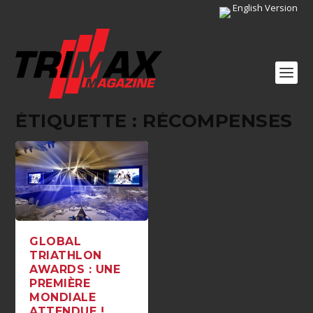
English Version
ÉTIQUETTE :
RÉCOMPENSES
GLOBAL
TRIATHLON
AWARDS : UNE
PREMIÈRE
MONDIALE
ATTENDUE !