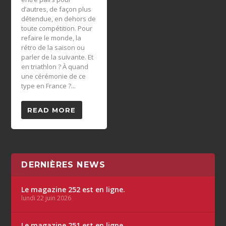
d’autres, de façon plus
détendue, en dehors de
toute compétition. Pour
refaire le monde, la
rétro de la saison ou
parler de la suivante. Et
en triathlon ? À quand
une cérémonie de ce
type en France ?...
READ MORE
DERNIÈRES NEWS
Le magazine 252 est en ligne.
lundi 22 juin 2026
Le magazine 251 est en ligne.