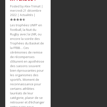
Posted by
Alex-TrimaX
|
mercredi 21 décembre
2022
|
Actualités
|
Les trophées UNFP en
football, la Nuit du
Rugby avec la LNR, ou
encore la soirée des
Trophées du Basket de
la FFBB… Ces
cérémonies de remise
de récompenses
clôturent en apothéose
des saisons souvent
bien éprouvantes pour
les organismes des
sportifs. Moment de
reconnaissance pour
certains athlètes
lauréats de leur
catégorie, plaisir de se
retrouver et d’échanger
entre pairs pour