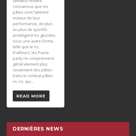
certains restent
convaincus que les
pâtes sont l’aliment
moteur de leur
performance, de plus
en plus de sportifs
privilégient les glucides
sous une autre forme,
telle que le riz.
D’ailleurs, les Pasta
party ne comprennent
généralement plus
seulement des pâtes.
Dans le combat pâtes
vs. riz, qui...
READ MORE
DERNIÈRES NEWS