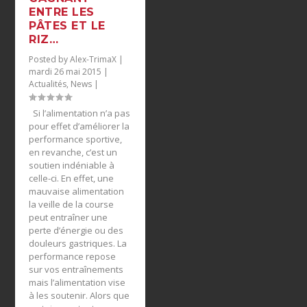
ENTRE LES
PÂTES ET LE
RIZ…
Posted by
Alex-TrimaX
|
mardi 26 mai 2015
|
Actualités
,
News
|
Si l’alimentation n’a pas
pour effet d’améliorer la
performance sportive,
en revanche, c’est un
soutien indéniable à
celle-ci. En effet, une
mauvaise alimentation
la veille de la course
peut entraîner une
perte d’énergie ou des
douleurs gastriques. La
performance repose
sur vos entraînements
mais l’alimentation vise
à les soutenir. Alors que