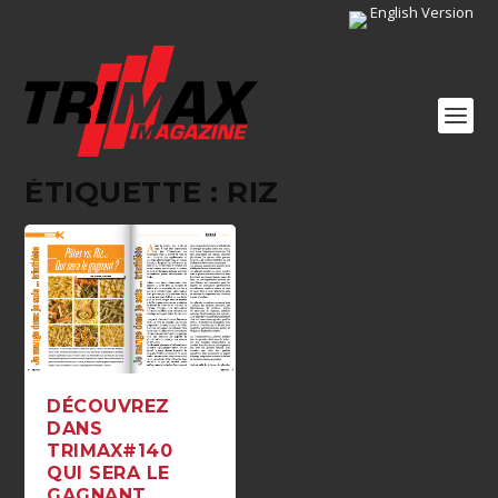
English Version
ÉTIQUETTE :
RIZ
DÉCOUVREZ
DANS
TRIMAX#140
QUI SERA LE
GAGNANT