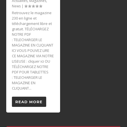
Actualités
,
Magazines
,
News
|
Retrouvez le magazine
230 en ligne et
téléchargement libre et
gratuit. TÉLÉCHARGEZ
NOTRE PDF
: TELECHARGER LE
MAGAZINE EN CLIQUANT
ICI VOUS POUVEZ LIRE
CE MAGAZINE VIA NOTRE
LISEUSE : cliquer ici OU
TÉLÉCHARGEZ NOTRE
PDF POUR TABLETTES
: TELECHARGER LE
MAGAZINE EN
CLIQUANT...
READ MORE