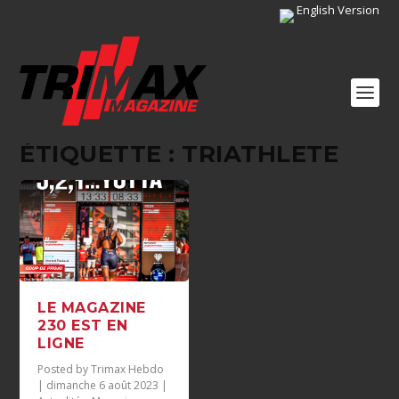
English Version
ÉTIQUETTE :
TRIATHLETE
LE MAGAZINE
230 EST EN
LIGNE
Posted by
Trimax Hebdo
|
dimanche 6 août 2023
|