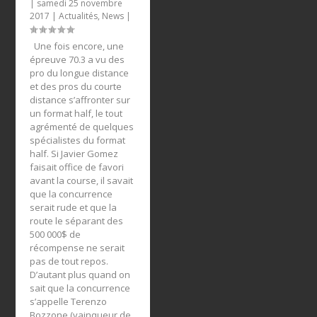
|
samedi 25 novembre
2017
|
Actualités
,
News
|
Une fois encore, une
épreuve 70.3 a vu des
pro du longue distance
et des pros du courte
distance s’affronter sur
un format half, le tout
agrémenté de quelques
spécialistes du format
half. Si Javier Gomez
faisait office de favori
avant la course, il savait
que la concurrence
serait rude et que la
route le séparant des
500 000$ de
récompense ne serait
pas de tout repos.
D’autant plus quand on
sait que la concurrence
s’appelle Terenzo
Bozzone (vainqueur de