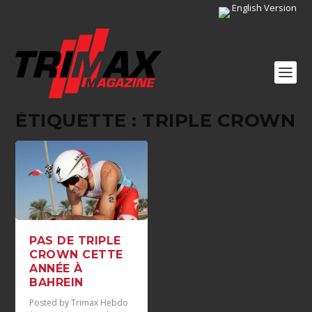
English Version
ÉTIQUETTE :
TRIPLE CROWN
PAS DE TRIPLE
CROWN CETTE
ANNÉE À
BAHREIN
Posted by
Trimax Hebdo