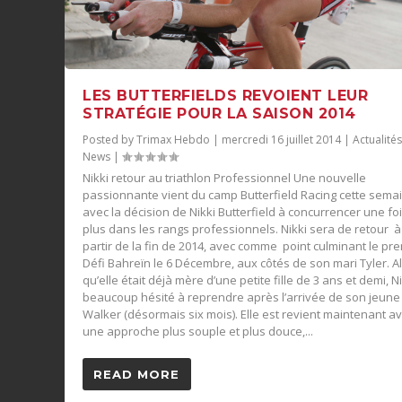
LES BUTTERFIELDS REVOIENT LEUR
STRATÉGIE POUR LA SAISON 2014
Posted by
Trimax Hebdo
|
mercredi 16 juillet 2014
|
Actualité
News
|
Nikki retour au triathlon Professionnel Une nouvelle
passionnante vient du camp Butterfield Racing cette sema
avec la décision de Nikki Butterfield à concurrencer une fo
plus dans les rangs professionnels. Nikki sera de retour à
partir de la fin de 2014, avec comme point culminant le pr
Défi Bahreïn le 6 Décembre, aux côtés de son mari Tyler. A
qu’elle était déjà mère d’une petite fille de 3 ans et demi, Ni
beaucoup hésité à reprendre après l’arrivée de son jeune 
Walker (désormais six mois). Elle est revient maintenant a
une approche plus souple et plus douce,...
READ MORE