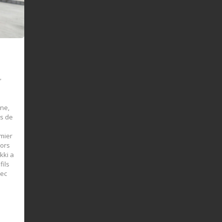
s
,
ine,
is de
emier
lors
kki a
fils
vec