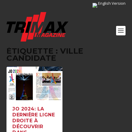
English Version
ÉTIQUETTE :
VILLE
CANDIDATE
JO 2024: LA
DERNIÈRE LIGNE
DROITE À
DÉCOUVRIR