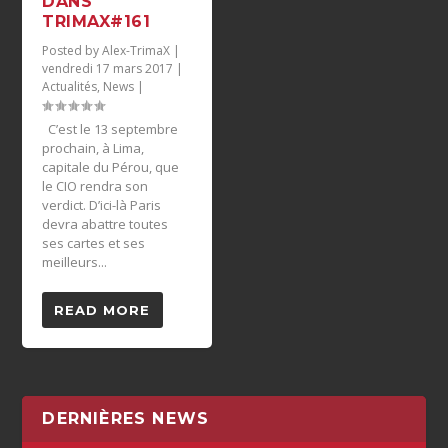
DANS
TRIMAX#161
Posted by
Alex-TrimaX
|
vendredi 17 mars 2017
|
Actualités
,
News
|
C’est le 13 septembre
prochain, à Lima,
capitale du Pérou, que
le CIO rendra son
verdict. D’ici-là Paris
devra abattre toutes
ses cartes et ses
meilleurs...
READ MORE
DERNIÈRES NEWS