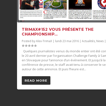
TRIMAX#152 VOUS PRÉSENTE THE
CHAMPIONSHIP…
Posted by
Alex-TrimaX
|
lundi 23 mai 2016
|
Actualités
,
News
Quelques journalistes venus du monde entier ont été co
le 20 avril dernier par l’organisation Challenge Family à Sa
en Slovaquie pour l’annonce d’un événement. Et jusqu’à la
conférence de presse, le staff avait tenu à conserver le se
autour de cette annonce. Et puis l’heure est...
READ MORE