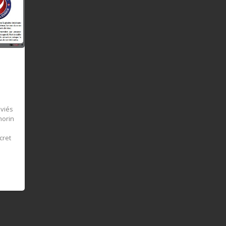
|
nviés
morin
cret