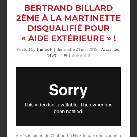
BERTRAND BILLARD
2ÈME À LA MARTINETTE
DISQUALIFIÉ POUR
« AIDE EXTÉRIEURE » !
Posted by
Trimax-P
|
dimanche 21 juin 2015
|
Actualités
,
News
|
1
|
Après le bidon de Chabaud à Nice, le parcours coupé à