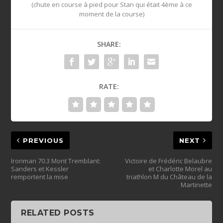
(chute en course à pied pour Stan qui était 4ème à ce
moment de la course)
SHARE:
RATE:
PREVIOUS
NEXT
Ironman 70.3 Mont Tremblant:
Victoire de Frédéric Belaubre
Sanders et Kessler
et Charlotte Morel au
remportent la mise
triathlon M du Château de la
Martinette
RELATED POSTS