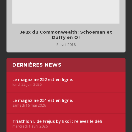
Jeux du Commonwealth: Schoeman et
Duffy en Or
5 avril 2018
DERNIÈRES NEWS
Le magazine 252 est en ligne.
lundi 22 juin 2026
Le magazine 251 est en ligne.
samedi 16 mai 2026
Triathlon L de Fréjus by Ekoï : relevez le défi !
mercredi 1 avril 2026