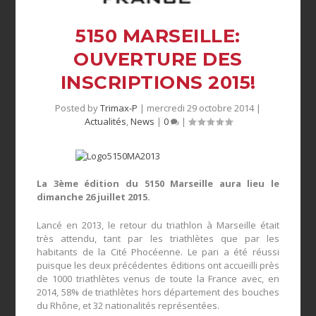
5150 MARSEILLE:
OUVERTURE DES
INSCRIPTIONS 2015!
Posted by
Trimax-P
|
mercredi 29 octobre 2014
|
Actualités
,
News
|
0
|
La 3
ème
édition du 5150 Marseille aura lieu le
dimanche 26 juillet 2015.
Lancé en 2013, le retour du triathlon à Marseille était
très attendu, tant par les triathlètes que par les
habitants de la Cité Phocéenne. Le pari a été réussi
puisque les deux précédentes éditions ont accueilli près
de 1000 triathlètes venus de toute la France avec, en
2014, 58% de triathlètes hors département des bouches
du Rhône, et 32 nationalités représentées.