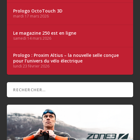
Prologo OctoTouch 3D
mardi 17 mars 2026
Le magazine 250 est en ligne
samedi 14 mars 2026
Prologo : Proxim Altius – la nouvelle selle conçue
pour l’univers du vélo électrique
lundi 23 février 2026