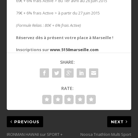
69€ + 6% frais Active > du 1er avril au 26 juin 2015
79€ + 6% frais Active > à partir du 27 juin 2015
(Formule Relais : 80€ + 6% frais Active
)
Réservez dès à présent votre place à Marseille !
Inscriptions sur
www.5150marseille.com
SHARE:
RATE:
PREVIOUS
NEXT
IRONMAN HAWAII sur SPORT +
Noosa Triathlon Multi Sport