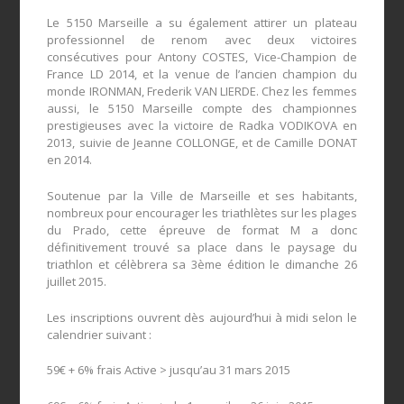
Le 5150 Marseille a su également attirer un plateau
professionnel de renom avec deux victoires
consécutives pour Antony COSTES, Vice-Champion de
France LD 2014, et la venue de l’ancien champion du
monde IRONMAN, Frederik VAN LIERDE. Chez les femmes
aussi, le 5150 Marseille compte des championnes
prestigieuses avec la victoire de Radka VODIKOVA en
2013, suivie de Jeanne COLLONGE, et de Camille DONAT
en 2014.
Soutenue par la Ville de Marseille et ses habitants,
nombreux pour encourager les triathlètes sur les plages
du Prado, cette épreuve de format M a donc
définitivement trouvé sa place dans le paysage du
triathlon et célèbrera sa 3
ème
édition le dimanche 26
juillet 2015.
Les inscriptions ouvrent dès aujourd’hui à midi selon le
calendrier suivant :
59€ + 6% frais Active > jusqu’au 31 mars 2015