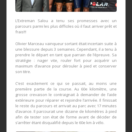
L’Extreman Salou a tenu ses promesses avec un
parcours parmi les plus difficiles où il faut arriver prêt et
frais!!!
Olivier Marceau vainqueur sortant était incertain suite à
une blessure depuis 3 semaines. Cependant, il a tenu à
prendre le départ en tant que parrain de l’épreuve. Sa
stratégie : nager vite, rouler fort pour acquérir un
maximum d’avance pour dérouler à pied et conserver
son titre.
C’est exactement ce qui se passait, au moins une
première partie de la course. Au 60e kilomètre, une
grosse crevaison le contraignait à demander de l’aide
extérieure pour réparer et rejoindre l’arrivée. Il finissait
le reste du parcours et arrivait au parc avec 17 minutes
d’avance. Il parcourait une dizaine de kilomètres à pied
afin de tester son état de forme avant de décider de
s’arrêter étant disqualifié depuis le 60e km à vélo.