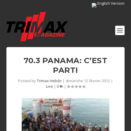
English Version
70.3 PANAMA: C’EST
PARTI
Posted by
Trimax Hebdo
|
dimanche 12 février 2012
|
Live
|
0
|