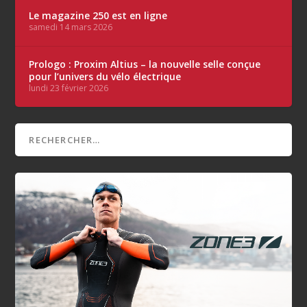
Le magazine 250 est en ligne
samedi 14 mars 2026
Prologo : Proxim Altius – la nouvelle selle conçue
pour l’univers du vélo électrique
lundi 23 février 2026