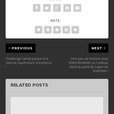
RATE:
PREVIOUS
NEXT
Challenge family passe à la
Une peu de lecture avec
vitesse supérieure à Daytona
l’ENDUROMAN: Le Cadeau
!
idéal au pied du sapin du
triathlète !
RELATED POSTS