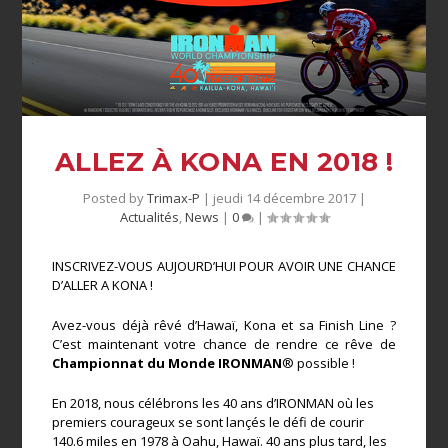
ALLEZ À KONA EN 2018 !
Posted by
Trimax-P
|
jeudi 14 décembre 2017
|
Actualités
,
News
|
0
|
INSCRIVEZ-VOUS AUJOURD’HUI POUR AVOIR UNE CHANCE
D’ALLER A KONA !
Avez-vous déjà rêvé d’Hawaï, Kona et sa Finish Line ?
C’est maintenant votre chance de rendre ce rêve de
Championnat du Monde IRONMAN
® possible !
En 2018, nous célébrons les 40 ans d’IRONMAN où les
premiers courageux se sont lançés le défi de courir
140.6 miles en 1978 à Oahu, Hawaï. 40 ans plus tard, les