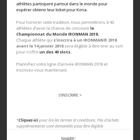
athlètes participent partout dans le monde pour
espérer obtenir leur ticket pour Kona.
Pour honorer cette tradition, nous permettrons à 40
athlètes d’avoir la chance de concourir
le
Championnat du Monde IRONMAN 2018.
Chaque athlète qui
s’inscrira à un IRONMAN® 2018
avant le 14 janvier 2018
sera éligible à être tirer au sort
pour s’offrir
un des 40 slots.
Plannifiez votre ligne d’arrivée IRONMAN 2018 et
inscrivez-vous maintenant.
S’INSCRIRE >
*
Cliquez-ici
pour lire les termes et conditions. Pas d’achats
supplémentaires sont demandés pour être éligible
SHARE: