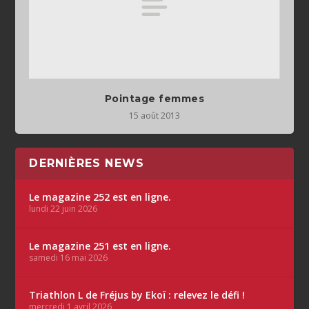
Pointage femmes
15 août 2013
DERNIÈRES NEWS
Le magazine 252 est en ligne.
lundi 22 juin 2026
Le magazine 251 est en ligne.
samedi 16 mai 2026
Triathlon L de Fréjus by Ekoï : relevez le défi !
mercredi 1 avril 2026