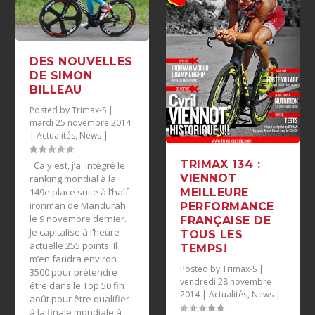
DES NOUVELLES
DE SIMON
BILLEAU
Posted by
Trimax-S
|
mardi 25 novembre 2014
|
Actualités
,
News
|
TRIMAX 134 :
Ca y est, j’ai intégré le
VIENNOT
ranking mondial à la
MEILLEURE
149e place suite à l’half
ironman de Mandurah
PERFORMANCE
le 9 novembre dernier.
FRANÇAISE DE
Je capitalise à l’heure
TOUS LES
actuelle 255 points. Il
TEMPS!
m’en faudra environ
Posted by
Trimax-S
|
3500 pour prétendre
vendredi 28 novembre
être dans le Top 50 fin
2014
|
Actualités
,
News
|
août pour être qualifier
à la finale mondiale à