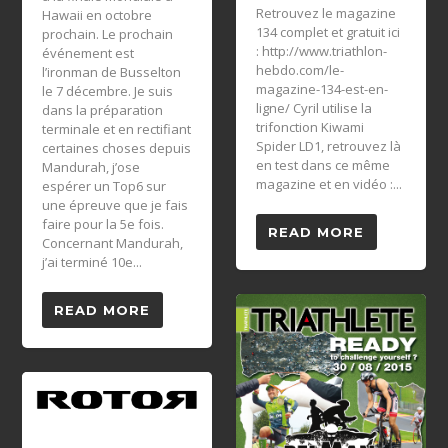
Retrouvez le magazine
Hawaii en octobre
134 complet et gratuit ici
prochain. Le prochain
: http://www.triathlon-
événement est
hebdo.com/le-
l’ironman de Busselton
magazine-134-est-en-
le 7 décembre. Je suis
ligne/ Cyril utilise la
dans la préparation
trifonction Kiwami
terminale et en rectifiant
Spider LD1, retrouvez là
certaines choses depuis
en test dans ce même
Mandurah, j’ose
magazine et en vidéo :...
espérer un Top6 sur
une épreuve que je fais
faire pour la 5e fois.
READ MORE
Concernant Mandurah,
j’ai terminé 10e...
READ MORE