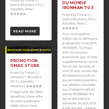
Posted by
Trimax-S
|
DU MONDE
lundi 8 décembre 2014
|
IRONMAN 70.3
Actualités
,
News
|
Posted by
Trimax-S
|
lundi 8 décembre 2014
|
...
Actualités
,
News
|
READ MORE
Pour sa cinquième
édition qui se déroulera
le dimanche 3 mai 2015,
l’IRONMAN 70.3 Pays
d’Aix est heureux
d’annoncer que 10 slots
PROMOTION
supplémentaires seront
OMAX STORE
mis en jeu. Au total, ce
sont 50 slots au lieu des
Posted by
Trimax-S
|
40 initialement prévus
dimanche 7 décembre
qui permettra peut-être
2014
|
Actualités
,
aux ahtlètes d’accéder
mentions
|
aux Championnats du
A l’approche des fêtes
monde IRONMAN 70.3
bénéficiez d’une offre
qui se déroulera le
de notre partenaire
dimanche 30 août 2015
OMAX Store. Deux
à Zell am See – Kaprun