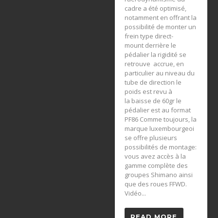
cadre a été optimisé,
notamment en offrant la
possibilité de monter un
frein type direct-
mount derrière le
pédalier la rigidité se
retrouve accrue, en
particulier au niveau du
tube de direction le
poids est revu à
la baisse de 60gr le
pédalier est au format
PF86 Comme toujours, la
marque luxembourgeoi
se offre plusieurs
possibilités de montage:
vous avez accès à la
gamme complète des
groupes Shimano ainsi
que des roues FFWD.
Vidéo...
READ MORE