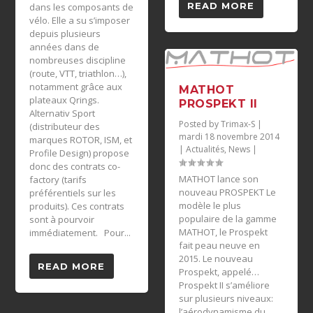
READ MORE
dans les composants de
vélo. Elle a su s’imposer
depuis plusieurs
années dans de
nombreuses discipline
(route, VTT, triathlon…),
notamment grâce aux
MATHOT
plateaux Qrings.
PROSPEKT II
Alternativ Sport
Posted by
Trimax-S
|
(distributeur des
mardi 18 novembre 2014
marques ROTOR, ISM, et
|
Actualités
,
News
|
Profile Design) propose
donc des contrats co-
MATHOT lance son
factory (tarifs
nouveau PROSPEKT Le
préférentiels sur les
modèle le plus
produits). Ces contrats
populaire de la gamme
sont à pourvoir
MATHOT, le Prospekt
immédiatement. Pour...
fait peau neuve en
2015. Le nouveau
READ MORE
Prospekt, appelé…
Prospekt II s’améliore
sur plusieurs niveaux:
l’aérodynamisme du