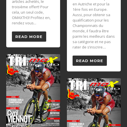
articles achetés, le
en Autriche et pour la
troisième offert! Pour
1ère fois en Europe.
cela, un seul code,
Aussi, pour obtenir sa
OMAXTH3! Profitez en,
qualification pour les
rendez vous...
Championnats du
monde, il faudra être
parmi les meilleurs dans
READ MORE
sa catégorie et ne pas
rater de s’inscrire....
READ MORE