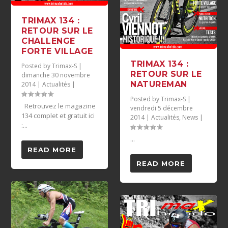
TRIMAX 134 :
RETOUR SUR LE
CHALLENGE
FORTE VILLAGE
TRIMAX 134 :
Posted by
Trimax-S
|
RETOUR SUR LE
dimanche 30 novembre
NATUREMAN
2014
|
Actualités
|
Posted by
Trimax-S
|
Retrouvez le magazine
vendredi 5 décembre
134 complet et gratuit ici
2014
|
Actualités
,
News
|
:...
...
READ MORE
READ MORE