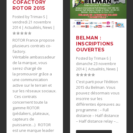
COFACTORY
ROTOR 2015
Posted by
Trimax-S
|
vendredi 21 novembre
2014
|
Actualités
,
News
|
BELMAN :
ROTOR France propose
INSCRIPTIONS
plusieurs contrats co-
OUVERTES
factory.
Véritable ambassadeur
Posted by
Trimax-S
|
de la marque, vous
dimanche 23 novembre
serez chargé de
2014
|
Actualités
,
News
|
la promouvoir grâce a
une communication
C’est parti pour l’édition
active sur le terrain et
2015 du Belman. Vous
sur les réseaux sociaux.
pouvez désormais vous
Ces contrats
inscrire sur les
concernent toute la
différentes épreuves au
gamme ROTOR
programme : – Full
(pédaliers, plateaux,
distance – Half distance
capteurs de
– Half distance relay –...
puissance…) ROTOR
est une marque leader