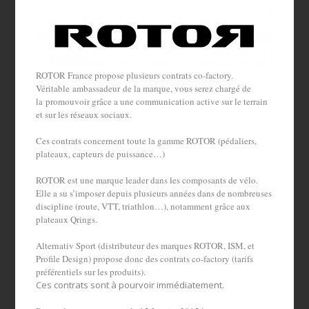
ROTOR France propose plusieurs contrats co-factory.
Véritable ambassadeur de la marque, vous serez chargé de
la promouvoir grâce a une communication active sur le terrain
et sur les réseaux sociaux.
Ces contrats concernent toute la gamme ROTOR (pédaliers,
plateaux, capteurs de puissance…)
ROTOR est une marque leader dans les composants de vélo.
Elle a su s’imposer depuis plusieurs années dans de nombreuses
discipline (route, VTT, triathlon…), notamment grâce aux
plateaux Qrings.
Alternativ Sport (distributeur des marques ROTOR, ISM, et
Profile Design) propose donc des contrats co-factory (tarifs
préférentiels sur les produits).
Ces contrats sont à pourvoir immédiatement.