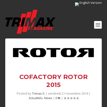
English Version
COFACTORY ROTOR
2015
Posted by
Trimax-S
|
vendredi 21 novembre 2014
|
Actualités
,
News
|
0
|