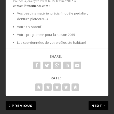
Pour cela, envoyez avant le 15 Janvier 2015 à
contact@rotorfrance.com
:
Vos besoins matériel précis (modèle pédalier,
denture plateaux…)
Votre CV sportif
Votre programme pour la saison 2015
Les coordonnées de votre vélociste habituel.
SHARE:
RATE:
PREVIOUS
NEXT